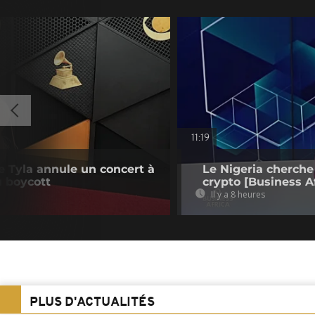
11:19
e Tyla annule un concert à
Le Nigeria cherche
u boycott
crypto [Business Af
Il y a 8 heures
PLUS D'ACTUALITÉS