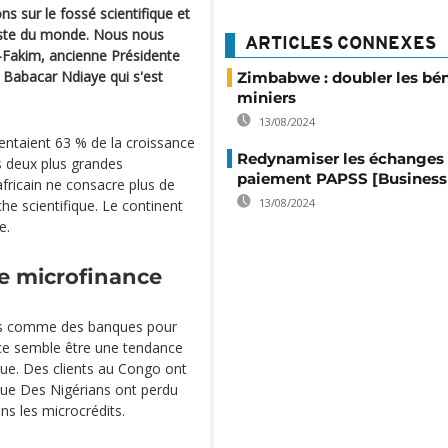
 sur le fossé scientifique et
reste du monde. Nous nous
ARTICLES CONNEXES
-Fakim, ancienne Présidente
ce Babacar Ndiaye qui s'est
Zimbabwe : doubler les bén
miniers
13/08/2024
sentaient 63 % de la croissance
Redynamiser les échanges 
s deux plus grandes
paiement PAPSS [Business 
ricain ne consacre plus de
13/08/2024
che scientifique. Le continent
e.
se microfinance
ées comme des banques pour
nce semble être une tendance
que. Des clients au Congo ont
ue Des Nigérians ont perdu
ns les microcrédits.