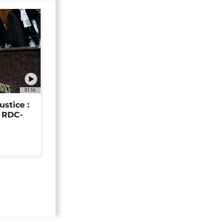
01:16
ustice :
e RDC-