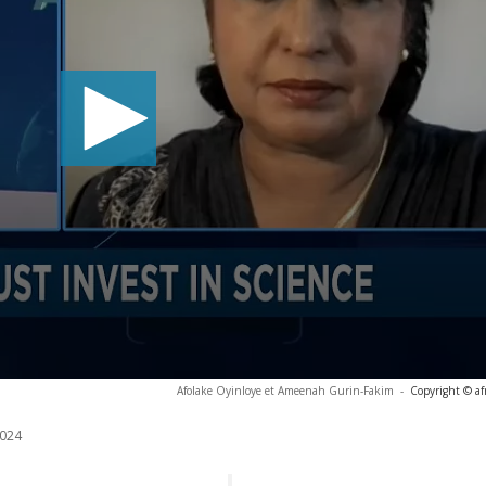
Afolake Oyinloye et Ameenah Gurin-Fakim
-
Copyright © af
024