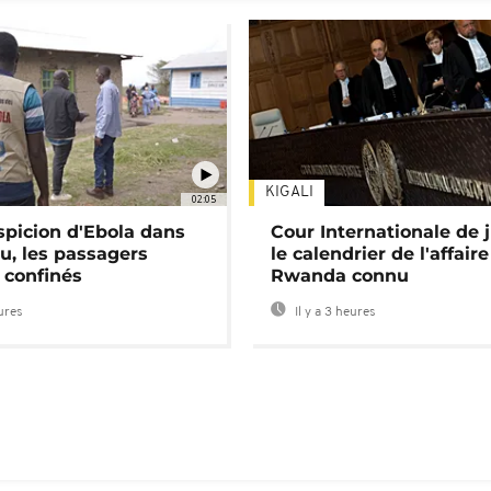
KIGALI
02:05
spicion d'Ebola dans
Cour Internationale de j
u, les passagers
le calendrier de l'affair
 confinés
Rwanda connu
eures
Il y a 3 heures