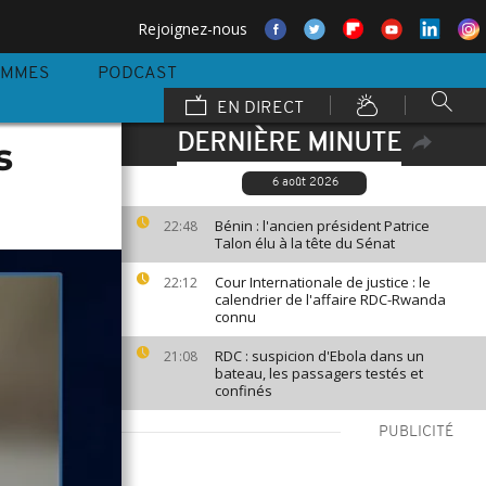
Rejoignez-nous
AMMES
PODCAST
EN DIRECT
DERNIÈRE MINUTE
s
6 août 2026
Bénin : l'ancien président Patrice
22:48
Talon élu à la tête du Sénat
Cour Internationale de justice : le
22:12
calendrier de l'affaire RDC-Rwanda
connu
RDC : suspicion d'Ebola dans un
21:08
bateau, les passagers testés et
confinés
PUBLICITÉ