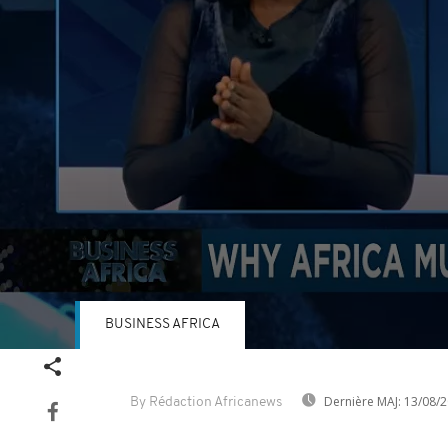
BUSINESS AFRICA
Volume
90%
Dernière MAJ:
13/08/2
By Rédaction Africanews