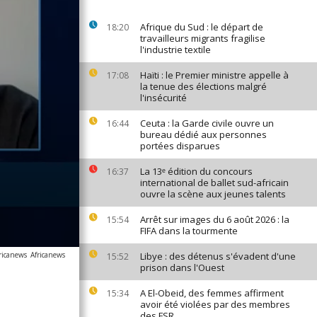
Afrique du Sud : le départ de
18:20
travailleurs migrants fragilise
l'industrie textile
Haïti : le Premier ministre appelle à
17:08
la tenue des élections malgré
l'insécurité
Ceuta : la Garde civile ouvre un
16:44
bureau dédié aux personnes
portées disparues
La 13ᵉ édition du concours
16:37
international de ballet sud-africain
ouvre la scène aux jeunes talents
Arrêt sur images du 6 août 2026 : la
15:54
FIFA dans la tourmente
ricanews
Africanews
Libye : des détenus s'évadent d'une
15:52
prison dans l'Ouest
A El-Obeid, des femmes affirment
15:34
avoir été violées par des membres
des FSR