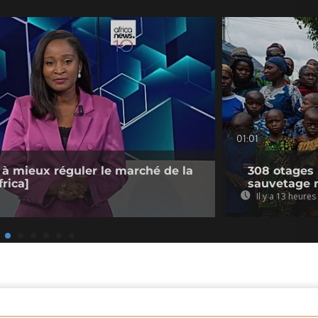
01:01
 à mieux réguler le marché de la
308 otages 
rica]
sauvetage 
Il y a 13 heures