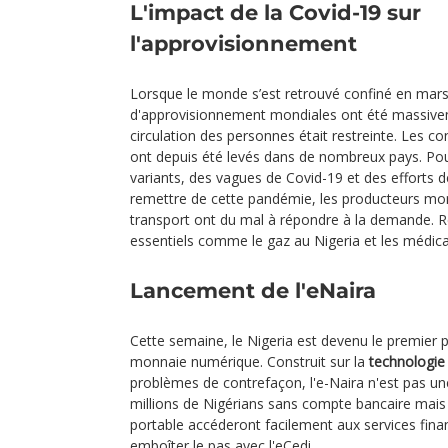
L'impact de la Covid-19 sur
l'approvisionnement
Lorsque le monde s’est retrouvé confiné en mars
d'approvisionnement mondiales ont été massivem
circulation des personnes était restreinte. Les co
ont depuis été levés dans de nombreux pays. Po
variants, des vagues de Covid-19 et des efforts 
remettre de cette pandémie, les producteurs mo
transport ont du mal à répondre à la demande. Ré
essentiels comme le gaz au Nigeria et les médica
Lancement de l'eNaira
Cette semaine, le Nigeria est devenu le premier 
monnaie numérique. Construit sur la
technologie
problèmes de contrefaçon, l'e-Naira n'est pas un
millions de Nigérians sans compte bancaire mai
portable accéderont facilement aux services fina
emboîter le pas avec l'eCedi.