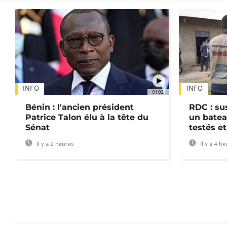
INFO
INFO
01:02
Bénin : l'ancien président
RDC : su
Patrice Talon élu à la tête du
un batea
Sénat
testés et
Il y a 2 heures
Il y a 4 h