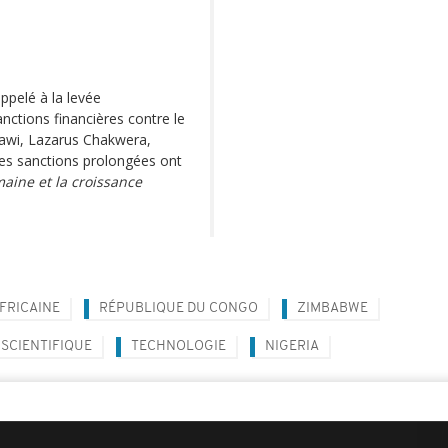
ppelé à la levée
nctions financières contre le
awi, Lazarus Chakwera,
es sanctions prolongées ont
aine et la croissance
FRICAINE
RÉPUBLIQUE DU CONGO
ZIMBABWE
SCIENTIFIQUE
TECHNOLOGIE
NIGERIA