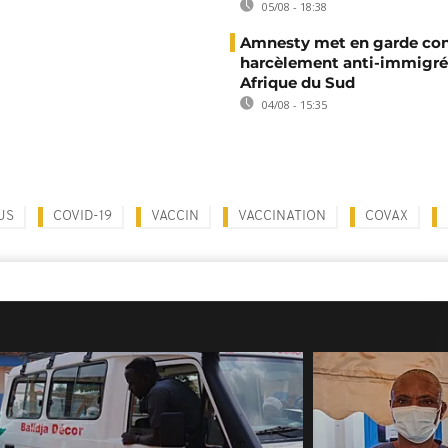
05/08 - 18:38
Amnesty met en garde con
harcèlement anti-immigré
Afrique du Sud
04/08 - 15:35
US
COVID-19
VACCIN
VACCINATION
COVAX