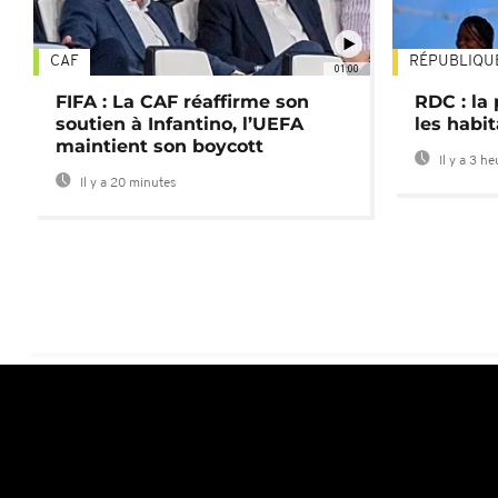
CAF
RÉPUBLIQU
01:00
FIFA : La CAF réaffirme son
RDC : la
soutien à Infantino, l’UEFA
les habi
maintient son boycott
Il y a 3 h
Il y a 20 minutes