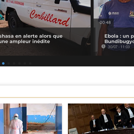
00:48
shasa en alerte alors que
Ebola : un 
 une ampleur inédite
Bundibugyo
30/07 - 11:03