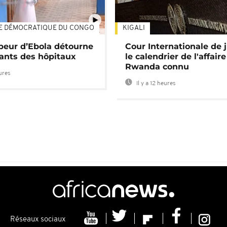
E DÉMOCRATIQUE DU CONGO
KIGALI
01:34
 peur d’Ebola détourne
Cour Internationale de j
tants des hôpitaux
le calendrier de l'affair
Rwanda connu
eures
Il y a 12 heures
Réseaux sociaux