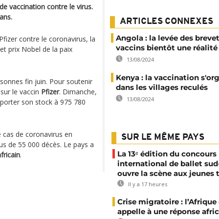
 vaccination contre le virus.
ans.
ARTICLES CONNEXES
Angola : la levée des brevet
Pfizer contre le coronavirus, la
vaccins bientôt une réalité
et prix Nobel de la paix
13/08/2024
Kenya : la vaccination s'or
sonnes fin juin. Pour soutenir
dans les villages reculés
sur le vaccin
Pfizer
. Dimanche,
13/08/2024
 porter son stock à 975 780
 cas de coronavirus en
SUR LE MÊME PAYS
plus de 55 000 décès. Le pays a
La 13ᵉ édition du concours
fricain
.
international de ballet sud
ouvre la scène aux jeunes 
Il y a 17 heures
Crise migratoire : l’Afriqu
appelle à une réponse afri