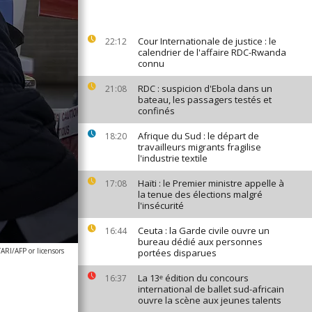
Cour Internationale de justice : le
22:12
calendrier de l'affaire RDC-Rwanda
connu
RDC : suspicion d'Ebola dans un
21:08
bateau, les passagers testés et
confinés
Afrique du Sud : le départ de
18:20
travailleurs migrants fragilise
l'industrie textile
Haïti : le Premier ministre appelle à
17:08
la tenue des élections malgré
l'insécurité
Ceuta : la Garde civile ouvre un
16:44
bureau dédié aux personnes
RI/AFP or licensors
portées disparues
La 13ᵉ édition du concours
16:37
international de ballet sud-africain
ouvre la scène aux jeunes talents