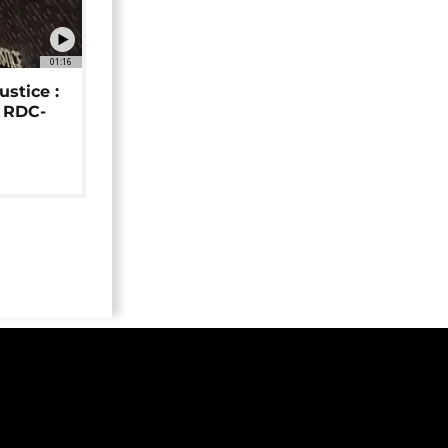
01:16
ustice :
e RDC-