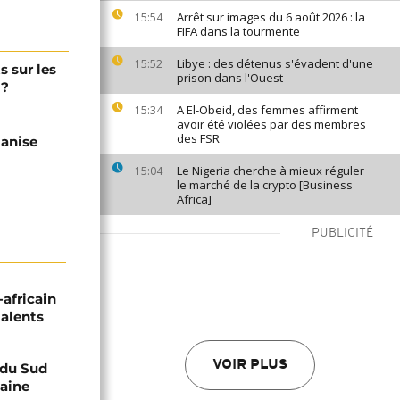
Arrêt sur images du 6 août 2026 : la
15:54
FIFA dans la tourmente
Libye : des détenus s'évadent d'une
15:52
s sur les
prison dans l'Ouest
 ?
A El-Obeid, des femmes affirment
15:34
avoir été violées par des membres
des FSR
ganise
Le Nigeria cherche à mieux réguler
15:04
le marché de la crypto [Business
Africa]
PUBLICITÉ
-africain
talents
VOIR PLUS
e du Sud
caine