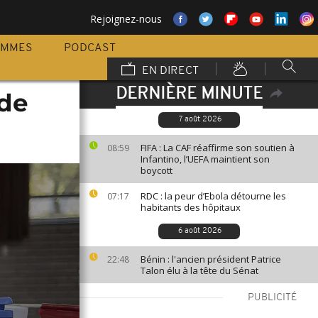
Rejoignez-nous
AMMES
PODCAST
EN DIRECT
DERNIÈRE MINUTE
de
7 août 2026
FIFA : La CAF réaffirme son soutien à
08:59
Infantino, l’UEFA maintient son
boycott
RDC : la peur d’Ebola détourne les
07:17
habitants des hôpitaux
6 août 2026
Bénin : l'ancien président Patrice
22:48
Talon élu à la tête du Sénat
PUBLICITÉ