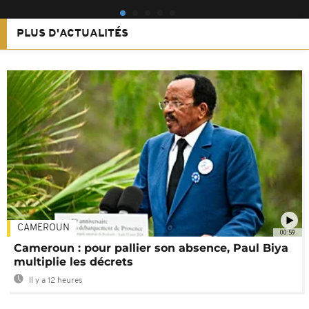
PLUS D'ACTUALITÉS
CAMEROUN
00:59
Cameroun : pour pallier son absence, Paul Biya
multiplie les décrets
Il y a 12 heures