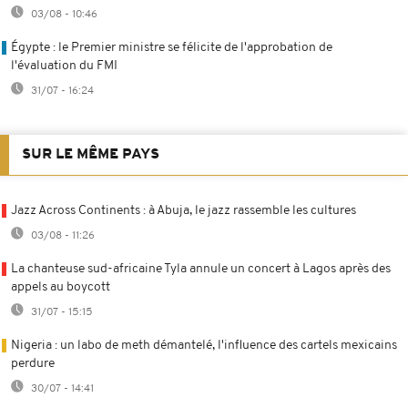
03/08 - 10:46
Égypte : le Premier ministre se félicite de l'approbation de
l'évaluation du FMI
31/07 - 16:24
SUR LE MÊME PAYS
Jazz Across Continents : à Abuja, le jazz rassemble les cultures
03/08 - 11:26
La chanteuse sud-africaine Tyla annule un concert à Lagos après des
appels au boycott
31/07 - 15:15
Nigeria : un labo de meth démantelé, l'influence des cartels mexicains
perdure
30/07 - 14:41