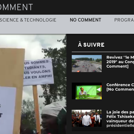
OMMENT
SCIENCE & TECHNOLOGIE
NO COMMENT
PROGR
À SUIVRE
Revivez ''le 
2019" au Con
Comment]
Conférence C
[No Commen
La joie des p
Félix Tshisek
vainqueur de
présidentielle.