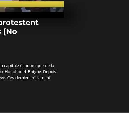
En RDC, des 
l'opposition 
campagne
présidentielle.
 protestent
s [No
Inauguration
Musée des Civ
noires [No 
Présidentiell
des milliers 
 la capitale économique de la
aux côtés de
Felix Houphouet Boigny. Depuis
opposants...
ève. Ces derniers réclament