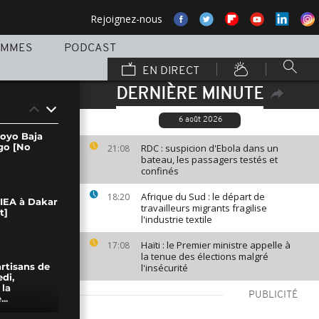
Rejoignez-nous
AMMES
PODCAST
EN DIRECT
DERNIÈRE MINUTE
6 août 2026
Moyo Baja
go [No
RDC : suspicion d'Ebola dans un
21:08
bateau, les passagers testés et
confinés
Afrique du Sud : le départ de
18:20
IEA à Dakar
travailleurs migrants fragilise
t]
l'industrie textile
Haïti : le Premier ministre appelle à
17:08
la tenue des élections malgré
l'insécurité
artisans de
edi,
 la
PUBLICITÉ
..