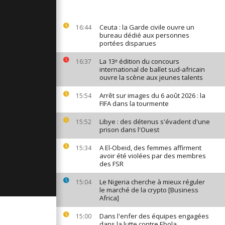
partisans de
continue la
Ceuta : la Garde civile ouvre un
16:44
..
bureau dédié aux personnes
portées disparues
 à Dakar du
La 13ᵉ édition du concours
16:37
ilisations
international de ballet sud-africain
Comment]
ouvre la scène aux jeunes talents
Arrêt sur images du 6 août 2026 : la
15:54
e en RDC :
FIFA dans la tourmente
de partisans
s
Libye : des détenus s'évadent d'une
15:52
prison dans l'Ouest
A El-Obeid, des femmes affirment
15:34
avoir été violées par des membres
des FSR
Le Nigeria cherche à mieux réguler
15:04
le marché de la crypto [Business
Africa]
Dans l'enfer des équipes engagées
15:00
dans la lutte contre Ebola