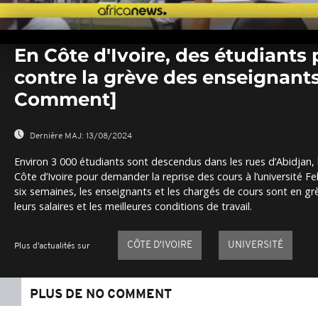
0
seconds
En Côte d'Ivoire, des étudiants
of
0
contre la grève des enseignant
seconds
Volume
0%
Comment]
Dernière MAJ:
13/08/2024
Environ 3 000 étudiants sont descendus dans les rues d’Abidjan,
Côte d’Ivoire pour demander la reprise des cours à l’université 
six semaines, les enseignants et les chargés de cours sont en gr
leurs salaires et les meilleures conditions de travail.
CÔTE D'IVOIRE
UNIVERSITÉ
Plus d'actualités sur
PLUS DE NO COMMENT