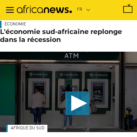
Passer
au
contenu
principal
ECONOMIE
L'économie sud-africaine replonge
dans la récession
AFRIQUE DU SUD