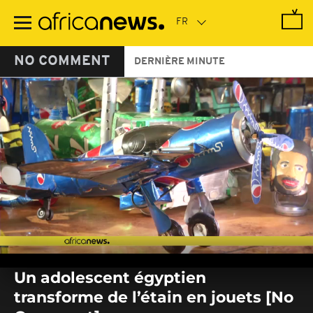
Passer
au
contenu
principal
NO COMMENT
DERNIÈRE MINUTE
0
seconds
Un adolescent égyptien
of
0
transforme de l’étain en jouets [No
seconds