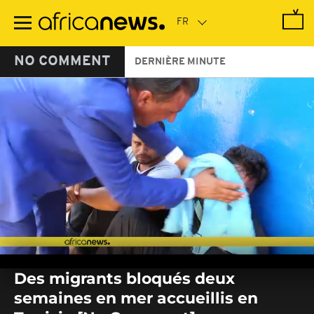
Passer
au
contenu
principal
NO COMMENT
DERNIÈRE MINUTE
0
seconds
Des migrants bloqués deux
of
0
semaines en mer accueillis en
seconds