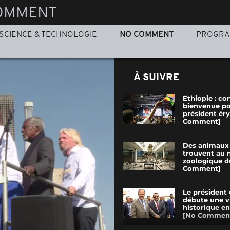
OMMENT
SCIENCE & TECHNOLOGIE
NO COMMENT
PROGR
À SUIVRE
Ethiopie : co
bienvenue po
président ér
Comment]
Des animaux 
trouvent au
zoologique d
Comment]
Le président
débute une vi
historique en
[No Commen