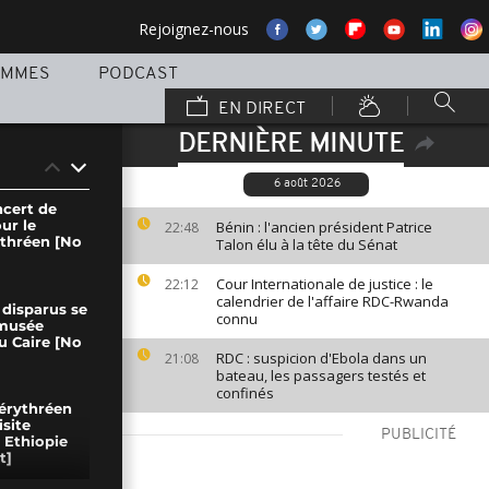
Rejoignez-nous
AMMES
PODCAST
EN DIRECT
DERNIÈRE MINUTE
6 août 2026
ncert de
ur le
Bénin : l'ancien président Patrice
22:48
ythréen [No
Talon élu à la tête du Sénat
Cour Internationale de justice : le
22:12
calendrier de l'affaire RDC-Rwanda
disparus se
connu
 musée
u Caire [No
RDC : suspicion d'Ebola dans un
21:08
bateau, les passagers testés et
confinés
 érythréen
site
PUBLICITÉ
 Ethiopie
t]