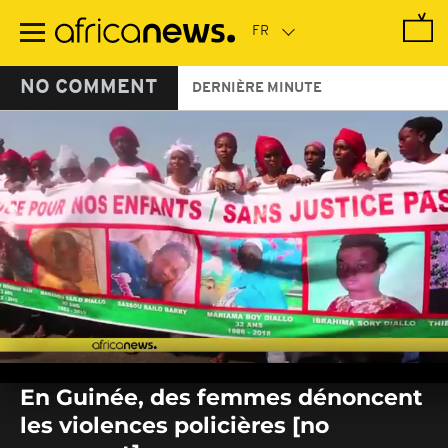
Passer
au
contenu
principal
NO COMMENT
DERNIÈRE MINUTE
0
seconds
En Guinée, des femmes dénoncent
of
0
les violences policières [no
seconds