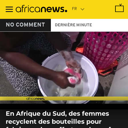
Passer
au
contenu
principal
NO COMMENT
DERNIÈRE MINUTE
0
seconds
En Afrique du Sud, des femmes
of
0
recyclent des bouteilles pour
seconds