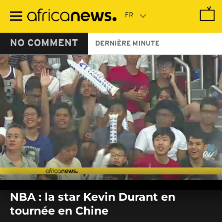
Passer
au
contenu
principal
NO COMMENT
DERNIÈRE MINUTE
0
seconds
NBA : la star Kevin Durant en
of
0
tournée en Chine
seconds