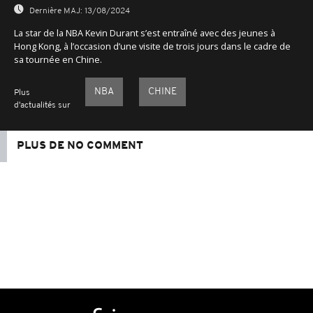
Dernière MAJ:
13/08/2024
La star de la NBA Kevin Durant s’est entraîné avec des jeunes à
Hong Kong, à l’occasion d’une visite de trois jours dans le cadre de
sa tournée en Chine.
NBA
CHINE
Plus
d'actualités sur
PLUS DE NO COMMENT