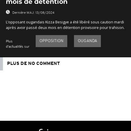
mois de détention
Dernière MAJ:
13/08/2024
L’opposant ougandais Kizza Besigye a été libéré sous caution mardi
après avoir passé deux mois en détention provisoire pour trahison.
OPPOSITION
OUGANDA
Plus
d'actualités sur
PLUS DE NO COMMENT