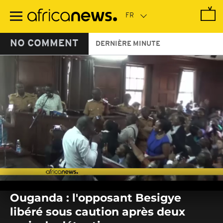
Passer
au
contenu
principal
NO COMMENT
DERNIÈRE MINUTE
0
seconds
Ouganda : l'opposant Besigye
of
0
libéré sous caution après deux
seconds