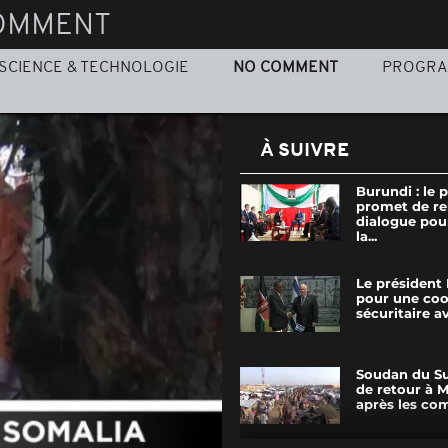
OMMENT
SCIENCE & TECHNOLOGIE
NO COMMENT
PROGR
À SUIVRE
Burundi : le 
promet de re
dialogue pour
la...
Le président
pour une coo
sécuritaire av
Soudan du Su
de retour à M
après les co