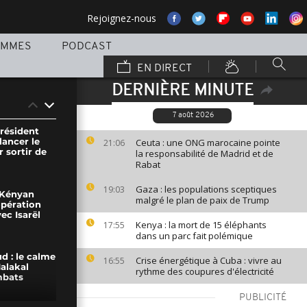
Rejoignez-nous
AMMES
PODCAST
EN DIRECT
DERNIÈRE MINUTE
7 août 2026
président
lancer le
Ceuta : une ONG marocaine pointe
21:06
 sortir de
la responsabilité de Madrid et de
Rabat
Gaza : les populations sceptiques
19:03
 Kényan
malgré le plan de paix de Trump
pération
ec Isarël
Kenya : la mort de 15 éléphants
17:55
dans un parc fait polémique
d : le calme
Crise énergétique à Cuba : vivre au
16:55
alakal
rythme des coupures d'électricité
mbats
PUBLICITÉ