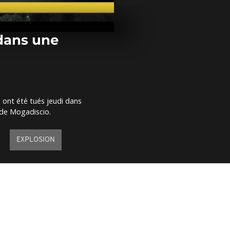
Les militaire
gagnent du t
Benghazi
 dans une
RDC : Ban Ki
un camp de 
 ont été tués jeudi dans
Ile Maurice : 
l de Mogadiscio.
menacés par 
réchauffeme
climatique
EXPLOSION