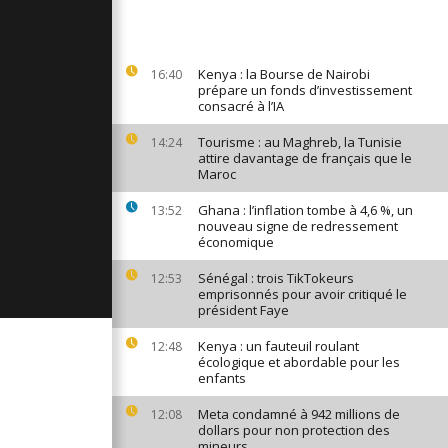
s libyens
errain à
Kenya : la Bourse de Nairobi
16:40
prépare un fonds d’investissement
consacré à l’IA
-moon visite
déplacés
Tourisme : au Maghreb, la Tunisie
14:24
attire davantage de français que le
Maroc
les coraux
Ghana : l’inflation tombe à 4,6 %, un
13:52
le
nouveau signe de redressement
nt
économique
Sénégal : trois TikTokeurs
12:53
emprisonnés pour avoir critiqué le
président Faye
Kenya : un fauteuil roulant
12:48
écologique et abordable pour les
enfants
Meta condamné à 942 millions de
12:08
dollars pour non protection des
mineurs