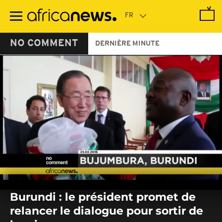
Passer
au
contenu
principal
NO COMMENT
DERNIÈRE MINUTE
0
seconds
Burundi : le président promet de
of
0
relancer le dialogue pour sortir de
seconds