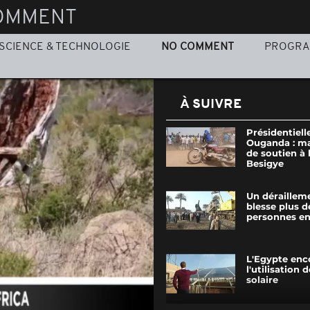
OMMENT
SCIENCE & TECHNOLOGIE
NO COMMENT
PROGR
À SUIVRE
Présidentiell
Ouganda : ma
de soutien à 
Besigye
Un dérailleme
blesse plus d
personnes e
L'Egypte enc
l'utilisation 
solaire