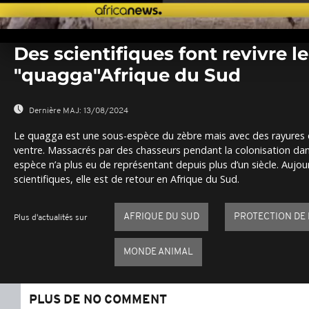
0
seconds
Des scientifiques font revivre le
of
0
"quagga"Afrique du Sud
seconds
Volume
0%
Dernière MAJ:
13/08/2024
Le quagga est une sous-espèce du zèbre mais avec des rayures 
ventre. Massacrés par des chasseurs pendant la colonisation dan
espèce n’a plus eu de représentant depuis plus d’un siècle. Aujou
scientifiques, elle est de retour en Afrique du Sud.
AFRIQUE DU SUD
PROTECTION DE
Plus d'actualités sur
MONDE ANIMAL
PLUS DE NO COMMENT