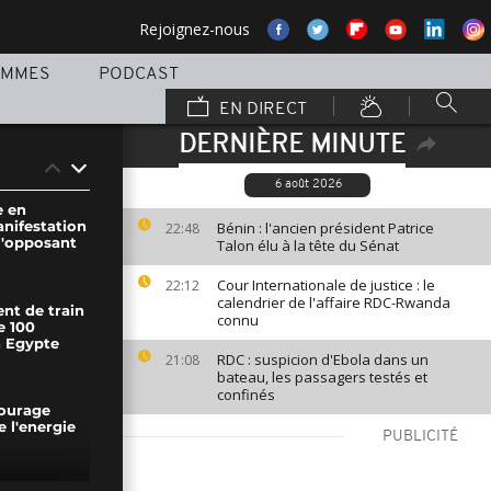
Rejoignez-nous
AMMES
PODCAST
EN DIRECT
DERNIÈRE MINUTE
6 août 2026
e en
nifestation
Bénin : l'ancien président Patrice
22:48
l'opposant
Talon élu à la tête du Sénat
Cour Internationale de justice : le
22:12
calendrier de l'affaire RDC-Rwanda
nt de train
connu
e 100
n Egypte
RDC : suspicion d'Ebola dans un
21:08
bateau, les passagers testés et
confinés
ourage
de l'energie
PUBLICITÉ