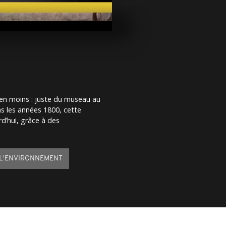
Ethiopie : le
aide alimenta
augmentent, 
The Children
Des chômeur
400 km pour
des emplois 
en moins : juste du museau au
Aaron Hadlo
s les années 1800, cette
son titre en 
Sud
rd’hui, grâce à des
 L'ENVIRONNEMENT