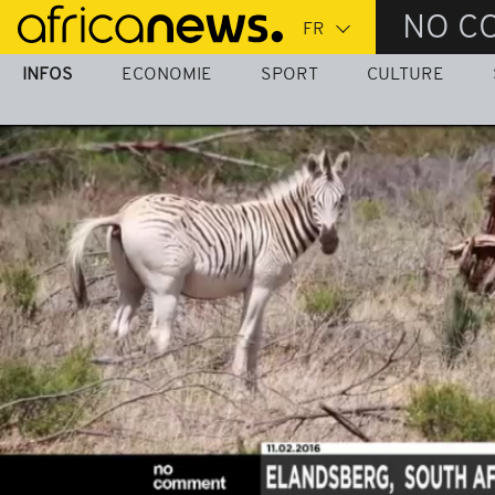
Passer
NO C
au
contenu
INFOS
ECONOMIE
SPORT
CULTURE
principal