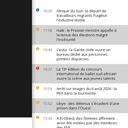
s besoins en
ire
Afrique du Sud : le départ de
18:20
selon Save
travailleurs migrants fragilise
l'industrie textile
Haïti : le Premier ministre appelle à
17:08
s marchent
la tenue des élections malgré
 réclamer
l'insécurité
en Tunisie
Ceuta : la Garde civile ouvre un
16:44
bureau dédié aux personnes
 conserve
portées disparues
Afrique du
La 13ᵉ édition du concours
16:37
international de ballet sud-africain
ouvre la scène aux jeunes talents
Arrêt sur images du 6 août 2026 : la
15:54
FIFA dans la tourmente
Libye : des détenus s'évadent d'une
15:52
prison dans l'Ouest
A El-Obeid, des femmes affirment
15:34
avoir été violées par des membres
des FSR