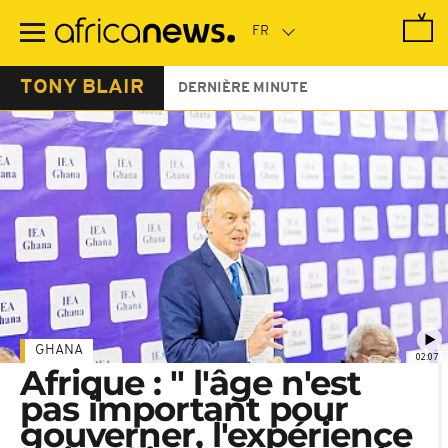
Passer
au
contenu
principal
TONY BLAIR
DERNIÈRE MINUTE
GHANA
02:07
Afrique : " l'âge n'est
pas important pour
gouverner, l'expérience