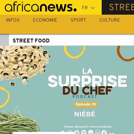
Passer
STRE
au
contenu
INFOS
ECONOMIE
SPORT
CULTURE
principal
STREET FOOD