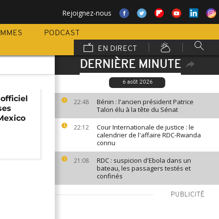
Rejoignez-nous
AMMES
PODCAST
EN DIRECT
DERNIÈRE MINUTE
6 août 2026
fficiel
Bénin : l'ancien président Patrice
22:48
ses
Talon élu à la tête du Sénat
Mexico
Cour Internationale de justice : le
22:12
calendrier de l'affaire RDC-Rwanda
connu
RDC : suspicion d'Ebola dans un
21:08
bateau, les passagers testés et
confinés
PUBLICITÉ