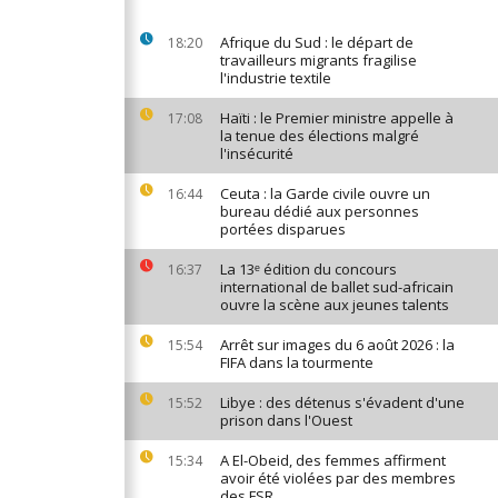
Afrique du Sud : le départ de
18:20
travailleurs migrants fragilise
l'industrie textile
Haïti : le Premier ministre appelle à
17:08
la tenue des élections malgré
l'insécurité
Ceuta : la Garde civile ouvre un
16:44
bureau dédié aux personnes
portées disparues
La 13ᵉ édition du concours
16:37
international de ballet sud-africain
ouvre la scène aux jeunes talents
Arrêt sur images du 6 août 2026 : la
15:54
FIFA dans la tourmente
Libye : des détenus s'évadent d'une
15:52
prison dans l'Ouest
A El-Obeid, des femmes affirment
15:34
avoir été violées par des membres
des FSR