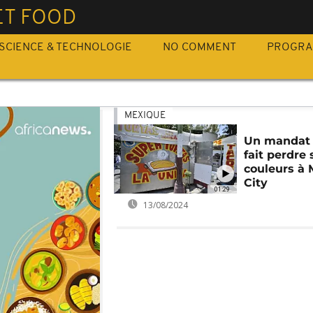
ET FOOD
SCIENCE & TECHNOLOGIE
NO COMMENT
PROGR
MEXIQUE
Un mandat o
fait perdre 
couleurs à 
City
01:29
13/08/2024