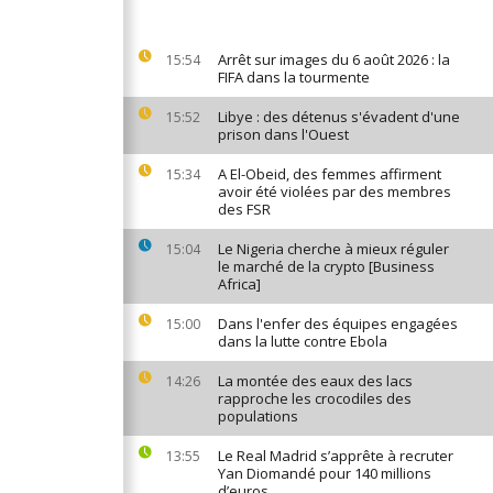
Arrêt sur images du 6 août 2026 : la
15:54
FIFA dans la tourmente
Libye : des détenus s'évadent d'une
15:52
prison dans l'Ouest
A El-Obeid, des femmes affirment
15:34
avoir été violées par des membres
des FSR
Le Nigeria cherche à mieux réguler
15:04
le marché de la crypto [Business
Africa]
Dans l'enfer des équipes engagées
15:00
dans la lutte contre Ebola
La montée des eaux des lacs
14:26
rapproche les crocodiles des
populations
Le Real Madrid s’apprête à recruter
13:55
Yan Diomandé pour 140 millions
d’euros