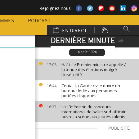
Rejoignez-nous
AMMES
PODCAST
EN DIRECT
DERNIÈRE MINUTE
6 août 2026
Haïti : le Premier ministre appelle à
17:08
la tenue des élections malgré
l'insécurité
Ceuta : la Garde civile ouvre un
16:44
bureau dédié aux personnes
portées disparues
La 13ᵉ édition du concours
16:37
international de ballet sud-africain
ouvre la scène aux jeunes talents
PUBLICITÉ