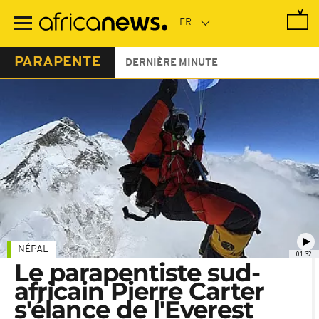
Passer
au
contenu
principal
PARAPENTE
DERNIÈRE MINUTE
NÉPAL
01:32
Le parapentiste sud-
africain Pierre Carter
s'élance de l'Everest