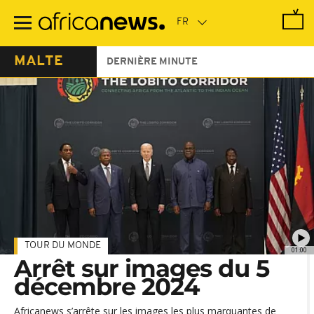
Passer
au
contenu
principal
MALTE
DERNIÈRE MINUTE
TOUR DU MONDE
01:00
Arrêt sur images du 5
décembre 2024
Africanews s’arrête sur les images les plus marquantes de