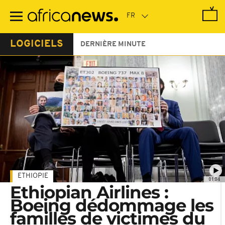
Passer
au
contenu
principal
LOGICIELS
DERNIÈRE MINUTE
ETHIOPIE
01:04
Ethiopian Airlines :
Boeing dédommage les
familles de victimes du