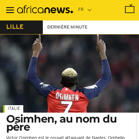
Passer
au
contenu
principal
LILLE
DERNIÈRE MINUTE
ITALIE
Osimhen, au nom du
père
Victor Osimhen est le nouvel attaquant de Naples. Orphelin