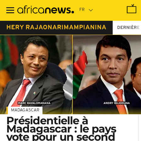
Passer
au
contenu
principal
HERY RAJAONARIMAMPIANINA
DERNIÈRE
MADAGASCAR
Présidentielle à
Madagascar : le pays
vote pour un second