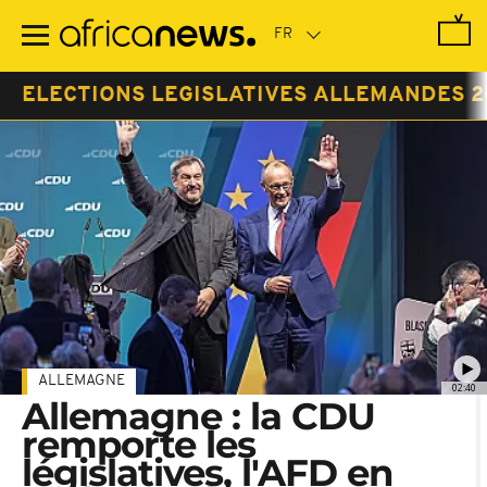
Passer
au
contenu
principal
ELECTIONS LEGISLATIVES ALLEMANDES 2
ALLEMAGNE
02:40
Allemagne : la CDU
remporte les
législatives, l'AFD en