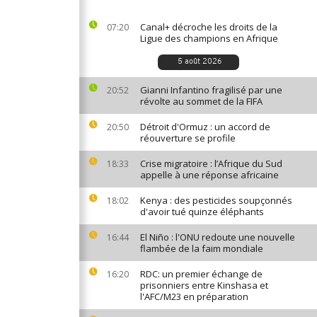
Canal+ décroche les droits de la
07:20
Ligue des champions en Afrique
5 août 2026
Gianni Infantino fragilisé par une
20:52
révolte au sommet de la FIFA
Détroit d'Ormuz : un accord de
20:50
réouverture se profile
Crise migratoire : l’Afrique du Sud
18:33
appelle à une réponse africaine
Kenya : des pesticides soupçonnés
18:02
d'avoir tué quinze éléphants
El Niño : l'ONU redoute une nouvelle
16:44
flambée de la faim mondiale
RDC: un premier échange de
16:20
prisonniers entre Kinshasa et
l'AFC/M23 en préparation