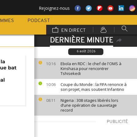
Rejoignez-nous
AMMES
PODCAST
EN DIRECT
DERNIÈRE MINUTE
6 août 2026
 la
Ebola en RDC : le chef de l'OMS à
10:16
que bat
Kinshasa pour rencontrer
Tshisekedi
al
Coupe du Monde : la FIFA renonce à
10:06
son projet, mais soutient Infantino
Nigeria : 308 otages libérés lors
08:11
d’une opération de sauvetage
record
PUBLICITÉ