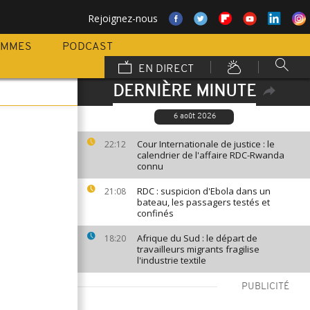
Rejoignez-nous
AMMES
PODCAST
EN DIRECT
DERNIÈRE MINUTE
6 août 2026
Cour Internationale de justice : le
22:12
calendrier de l'affaire RDC-Rwanda
connu
RDC : suspicion d'Ebola dans un
21:08
bateau, les passagers testés et
confinés
Afrique du Sud : le départ de
18:20
travailleurs migrants fragilise
l'industrie textile
PUBLICITÉ