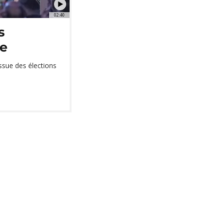
02:40
s
de
issue des élections