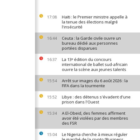
Haïti : le Premier ministre appelle à
17:08
la tenue des élections malgré
l'insécurité
Ceuta : la Garde civile ouvre un
16:44
bureau dédié aux personnes
portées disparues
La 13ᵉ édition du concours
16:37
international de ballet sud-africain
ouvre la scène aux jeunes talents
Arrêt sur images du 6 août 2026 : la
15:54
FIFA dans la tourmente
Libye : des détenus s'évadent d'une
15:52
prison dans l'Ouest
A El-Obeid, des femmes affirment
15:34
avoir été violées par des membres
des FSR
Le Nigeria cherche à mieux réguler
15:04
le marché de la crypto [Business