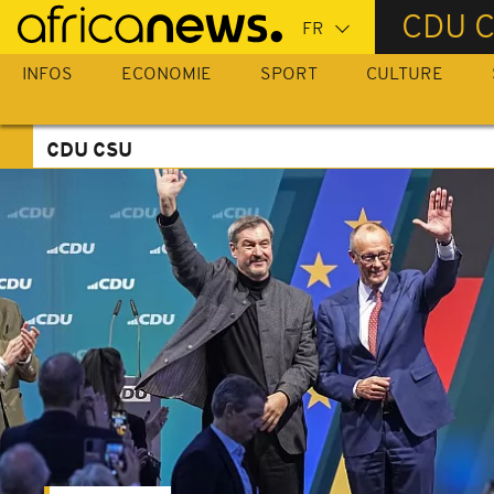
Passer
CDU 
au
contenu
INFOS
ECONOMIE
SPORT
CULTURE
principal
CDU CSU