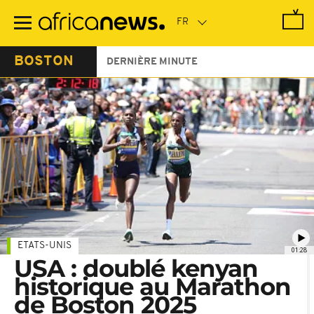
Passer
au
contenu
principal
BOSTON
DERNIÈRE MINUTE
ETATS-UNIS
01:28
USA : doublé kenyan
historique au Marathon
de Boston 2025