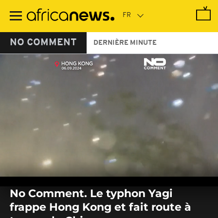
Passer
au
contenu
principal
NO COMMENT
DERNIÈRE MINUTE
0
seconds
No Comment. Le typhon Yagi
of
0
frappe Hong Kong et fait route à
seconds