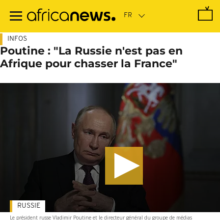
Passer
au
contenu
principal
INFOS
Poutine : "La Russie n'est pas en
Afrique pour chasser la France"
RUSSIE
Le président russe Vladimir Poutine et le directeur général du groupe de médias