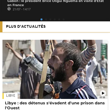
Gabon : le président Brice Oligui Nguema en visite d'État
en France
21/07 - 14:17
PLUS D'ACTUALITÉS
LIBYE
00:58
Libye : des détenus s'évadent d'une prison dans
l'Ouest