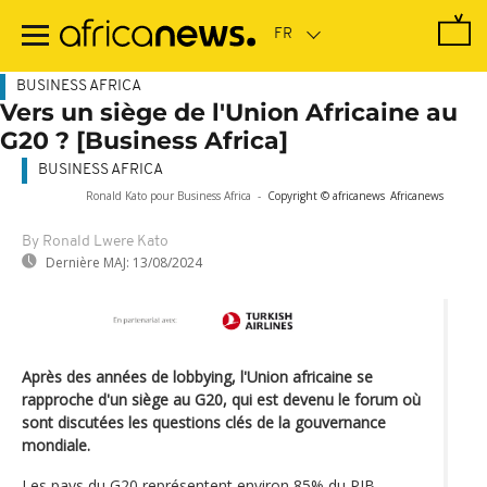
Passer
au
contenu
principal
BUSINESS AFRICA
Vers un siège de l'Union Africaine au
G20 ? [Business Africa]
BUSINESS AFRICA
Ronald Kato pour Business Africa
-
Copyright © africanews
Africanews
By Ronald Lwere Kato
Dernière MAJ:
13/08/2024
Après des années de lobbying, l'Union africaine se
rapproche d'un siège au G20, qui est devenu le forum où
sont discutées les questions clés de la gouvernance
mondiale.
Les pays du G20 représentent environ 85% du PIB