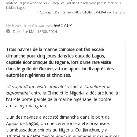
conteneurs polyvalent de Lekki Deep Sea Port dans le complexe portuaire d'Ibeju
Lekki à Lagos
-
Copyright © africanews
PIUS UTOMI EKPEI/AFP or licensors
avec AFP
By Rédaction Africanews
Dernière MAJ:
13/08/2024
Trois navires de la marine chinoise ont fait escale
dimanche pour cinq jours dans les eaux de Lagos,
capitale économique du Nigeria, lors d'une rare visite
dans le golfe de Guinée, a-t-on appris lundi auprès des
autorités nigérianes et chinoises.
"Il s'agit d'une visite amicale"
visant à
"améliorer la
diplomatie"
entre la
Chine
et le
Nigeria
, a déclaré lundi à
l'AFP le porte-parole de la marine nigériane, le contre-
amiral Ayo-Vaughan.
L'un des navires a accosté dimanche dans le port de
Apapa de
Lagos
, où une cérémonie a été organisée.
L'ambassadeur chinois au Nigeria,
Cui Jianchun
, y a
affirmé que cette
"visite était un évènement majeur ces