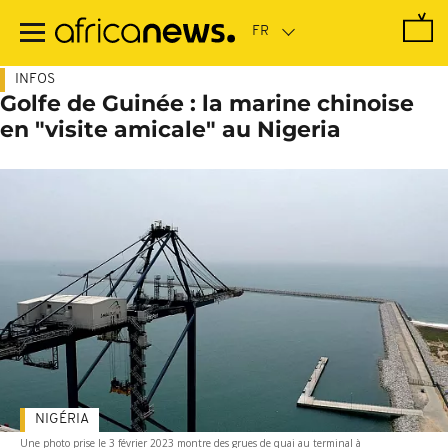
Passer
au
contenu
principal
INFOS
Golfe de Guinée : la marine chinoise
en "visite amicale" au Nigeria
NIGÉRIA
Une photo prise le 3 février 2023 montre des grues de quai au terminal à