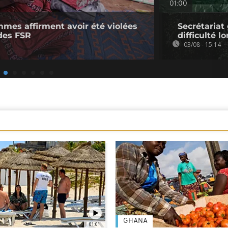
01:00
mmes affirment avoir été violées
Secrétariat
des FSR
difficulté l
03/08 - 15:14
GHANA
01:01