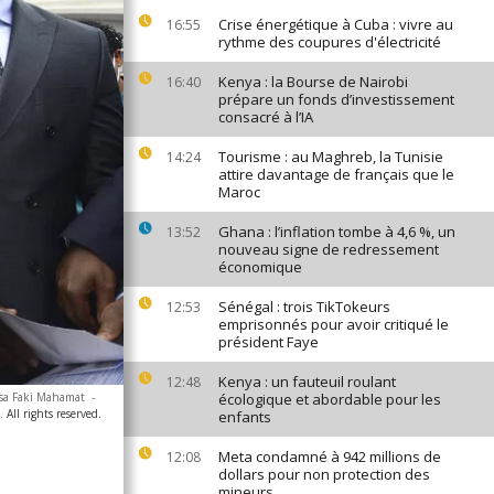
Crise énergétique à Cuba : vivre au
16:55
rythme des coupures d'électricité
Kenya : la Bourse de Nairobi
16:40
prépare un fonds d’investissement
consacré à l’IA
Tourisme : au Maghreb, la Tunisie
14:24
attire davantage de français que le
Maroc
Ghana : l’inflation tombe à 4,6 %, un
13:52
nouveau signe de redressement
économique
Sénégal : trois TikTokeurs
12:53
emprisonnés pour avoir critiqué le
président Faye
Kenya : un fauteuil roulant
12:48
ussa Faki Mahamat
-
écologique et abordable pour les
All rights reserved.
enfants
Meta condamné à 942 millions de
12:08
dollars pour non protection des
mineurs