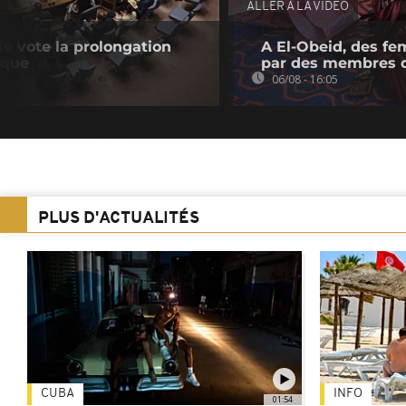
ALLER À LA VIDEO
té vote la prolongation
A El-Obeid, des fe
ique
par des membres 
06/08 - 16:05
PLUS D'ACTUALITÉS
CUBA
INFO
01:54