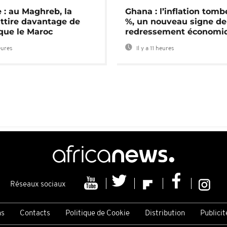
 : au Maghreb, la
Ghana : l’inflation tomb
attire davantage de
%, un nouveau signe de
 que le Maroc
redressement économi
eures
Il y a 11 heures
Réseaux sociaux
ns
Contacts
Politique de Cookie
Distribution
Publicit