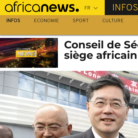
Passer
INFO
au
contenu
INFOS
ECONOMIE
SPORT
CULTURE
principal
Conseil de Sé
siège africa