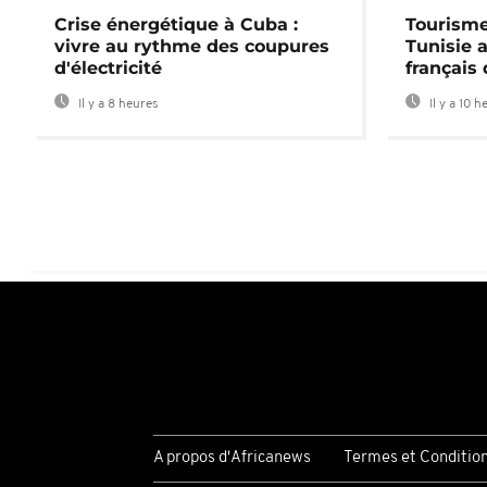
Crise énergétique à Cuba :
Tourisme
vivre au rythme des coupures
Tunisie 
d'électricité
français
Il y a 8 heures
Il y a 10 h
A propos d'Africanews
Termes et Conditio