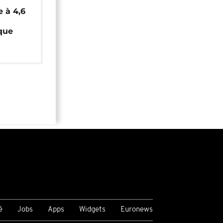
e à 4,6
que
é
Jobs
Apps
Widgets
Euronews