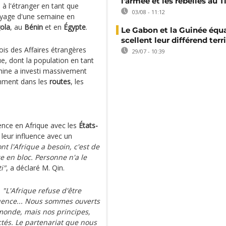
l'armée et les rebelles au T
à l'étranger en tant que
03/08 - 11:12
oyage d'une semaine en
ola
, au
Bénin
et en
Égypte
.
Le Gabon et la Guinée équa
scellent leur différend terri
ois des Affaires étrangères
29/07 - 10:39
e, dont la population en tant
 Chine a investi massivement
amment dans les
routes
, les
rence en Afrique avec les
États-
 leur influence avec un
nt l'Afrique a besoin, c'est de
e en bloc. Personne n'a le
i"
, a déclaré M. Qin.
:
"L'Afrique refuse d'être
uence... Nous sommes ouverts
 monde, mais nos principes,
ctés. Le partenariat que nous