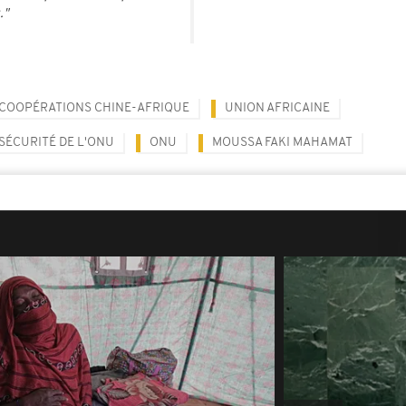
."
COOPÉRATIONS CHINE-AFRIQUE
UNION AFRICAINE
SÉCURITÉ DE L'ONU
ONU
MOUSSA FAKI MAHAMAT