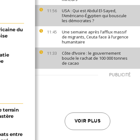
USA : Qui est Abdul El-Sayed,
11:56
l’Américano-Égyptien qui bouscule
les démocrates ?
ricaine du
Une semaine après l’afflux massif
11:45
oise
de migrants, Ceuta face à l’urgence
humanitaire
Côte d’Ivoire : le gouvernement
11:33
atie
boucle le rachat de 100 000 tonnes
ée
de cacao
PUBLICITÉ
 terrain
astère
VOIR PLUS
bats entre