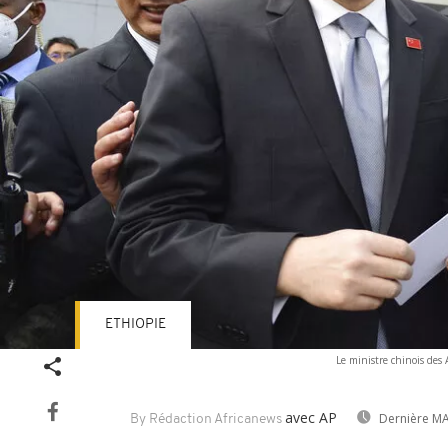
ETHIOPIE
Le ministre chinois des
avec AP
Dernière MA
By Rédaction Africanews