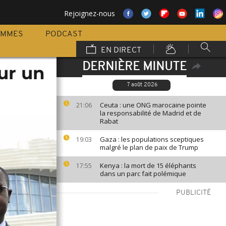
Rejoignez-nous
AMMES
PODCAST
EN DIRECT
DERNIÈRE MINUTE
sur un
7 août 2026
Ceuta : une ONG marocaine pointe
21:06
la responsabilité de Madrid et de
Rabat
Gaza : les populations sceptiques
19:03
malgré le plan de paix de Trump
Kenya : la mort de 15 éléphants
17:55
dans un parc fait polémique
PUBLICITÉ