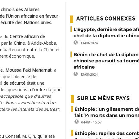
 chinois des Affaires
e l'Union africaine en faveur
ARTICLES CONNEXES
écurité des Nations unies.
L'Egypte, dernière étape af
chef de la diplomatie chin
ge du
Centre africain de
t par la
Chine
, à Addis-Abeba,
13/08/2024
le partenariat entre la Chine et
Bénin : le chef de la diplom
ement économique.
chinoise poursuit sa tourn
africaine
ne,
Moussa Faki Mahamat
, a
13/08/2024
e que l'absence de
l de sécurité
était une
des questions à l'ordre du jour
inacceptable que d'autres
SUR LE MÊME PAYS
ste. Nous avons besoin d'un
tera les intérêts des autres"
,
Éthiopie : un glissement de
fait 14 morts dans un mon
04/08 - 15:57
Éthiopie : reprise des com
 Conseil. M. Qin, qui a été