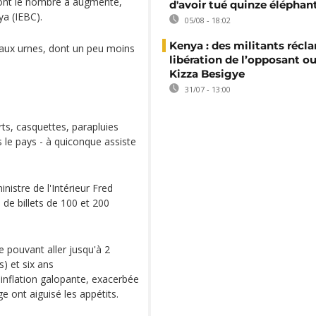
dont le nombre a augmenté,
d'avoir tué quinze éléphan
ya (IEBC).
05/08 - 18:02
Kenya : des militants récl
s aux urnes, dont un peu moins
libération de l’opposant o
Kizza Besigye
31/07 - 13:00
rts, casquettes, parapluies
s le pays - à quiconque assiste
inistre de l'Intérieur Fred
e billets de 100 et 200
 pouvant aller jusqu'à 2
s) et six ans
inflation galopante, exacerbée
e ont aiguisé les appétits.