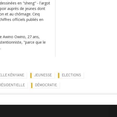
 dessinées en "sheng" - l'argot
espoir auprès de jeunes dont
ption et au chômage. Cinq
iffres officiels publiés en
ene Awino Owino, 27 ans,
stentionniste, "parce que le
.
ELLE KÉNYANE
JEUNESSE
ELECTIONS
RÉSIDENTIELLE
DÉMOCRATIE