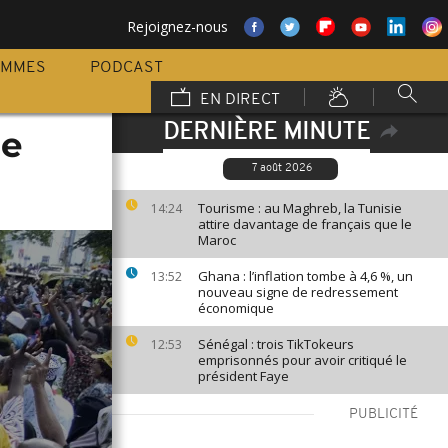
Rejoignez-nous
AMMES
PODCAST
EN DIRECT
DERNIÈRE MINUTE
le
7 août 2026
Tourisme : au Maghreb, la Tunisie
14:24
attire davantage de français que le
Maroc
Ghana : l’inflation tombe à 4,6 %, un
13:52
nouveau signe de redressement
économique
Sénégal : trois TikTokeurs
12:53
emprisonnés pour avoir critiqué le
président Faye
PUBLICITÉ