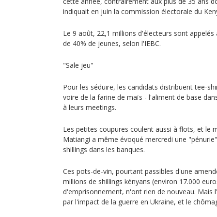
cette année, contrairement aux plus de 35 ans 
indiquait en juin la commission électorale du Ken
Le 9 août, 22,1 millions d'électeurs sont appelé
de 40% de jeunes, selon l'IEBC.
"Sale jeu"
Pour les séduire, les candidats distribuent tee-shi
voire de la farine de maïs - l'aliment de base dan
à leurs meetings.
Les petites coupures coulent aussi à flots, et le m
Matiangi a même évoqué mercredi une "pénurie" d
shillings dans les banques.
Ces pots-de-vin, pourtant passibles d'une amende
millions de shillings kényans (environ 17.000 euro
d'emprisonnement, n'ont rien de nouveau. Mais l'
par l'impact de la guerre en Ukraine, et le chômag