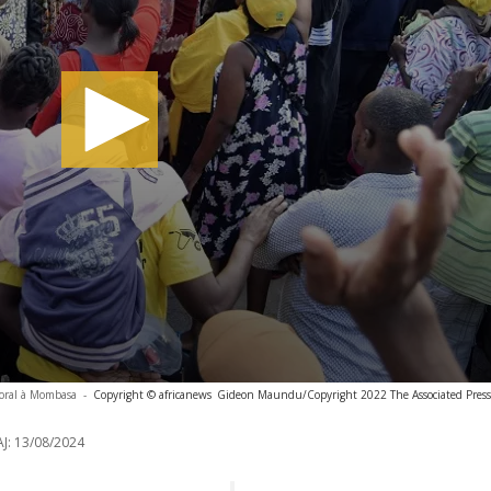
toral à Mombasa
-
Copyright © africanews
Gideon Maundu/Copyright 2022 The Associated Press. 
J:
13/08/2024