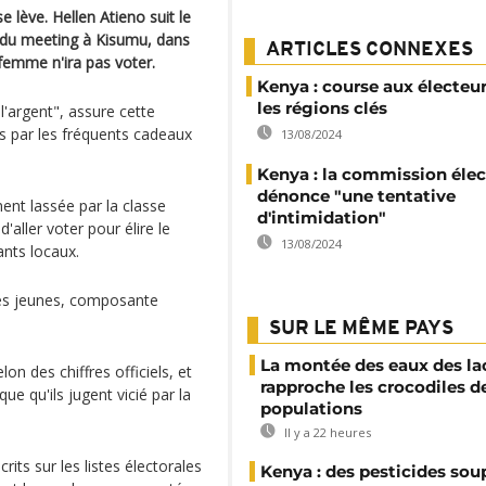
e lève. Hellen Atieno suit le
 du meeting à Kisumu, dans
ARTICLES CONNEXES
 femme n'ira pas voter.
Kenya : course aux électeu
les régions clés
l'argent", assure cette
 par les fréquents cadeaux
13/08/2024
Kenya : la commission élec
dénonce "une tentative
ment lassée par la classe
d'intimidation"
d'aller voter pour élire le
13/08/2024
ants locaux.
 les jeunes, composante
SUR LE MÊME PAYS
La montée des eaux des la
n des chiffres officiels, et
rapproche les crocodiles d
e qu'ils jugent vicié par la
populations
Il y a 22 heures
its sur les listes électorales
Kenya : des pesticides so