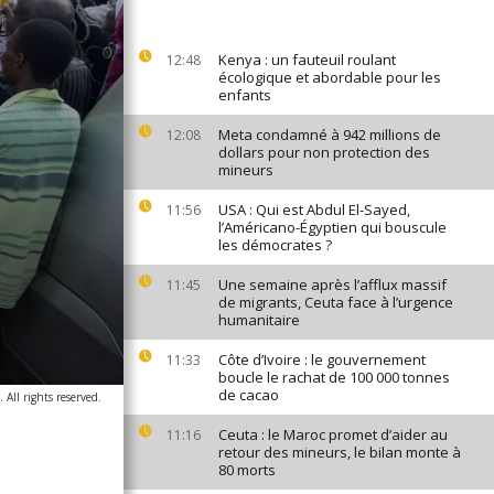
Kenya : un fauteuil roulant
12:48
écologique et abordable pour les
enfants
Meta condamné à 942 millions de
12:08
dollars pour non protection des
mineurs
USA : Qui est Abdul El-Sayed,
11:56
l’Américano-Égyptien qui bouscule
les démocrates ?
Une semaine après l’afflux massif
11:45
de migrants, Ceuta face à l’urgence
humanitaire
Côte d’Ivoire : le gouvernement
11:33
boucle le rachat de 100 000 tonnes
de cacao
All rights reserved.
Ceuta : le Maroc promet d’aider au
11:16
retour des mineurs, le bilan monte à
80 morts