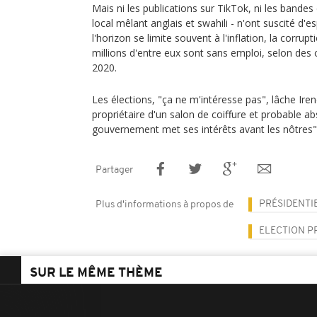
Mais ni les publications sur TikTok, ni les bandes
local mêlant anglais et swahili - n'ont suscité d'
l'horizon se limite souvent à l'inflation, la corru
millions d'entre eux sont sans emploi, selon des ch
2020.
Les élections, "ça ne m'intéresse pas", lâche Ir
propriétaire d'un salon de coiffure et probable ab
gouvernement met ses intérêts avant les nôtres"
Partager
PRÉSIDENTI
Plus d'informations à propos de
ELECTION P
SUR LE MÊME THÈME