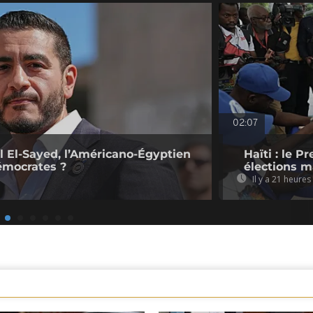
02:07
l El-Sayed, l’Américano-Égyptien
Haïti : le P
émocrates ?
élections ma
Il y a 21 heures