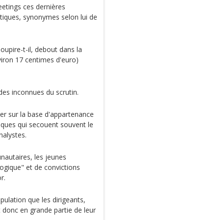
etings ces dernières
itiques, synonymes selon lui de
 soupire-t-il, debout dans la
viron 17 centimes d'euro)
des inconnues du scrutin.
er sur la base d'appartenance
hniques qui secouent souvent le
nalystes.
autaires, les jeunes
logique" et de convictions
r.
pulation que les dirigeants,
t donc en grande partie de leur