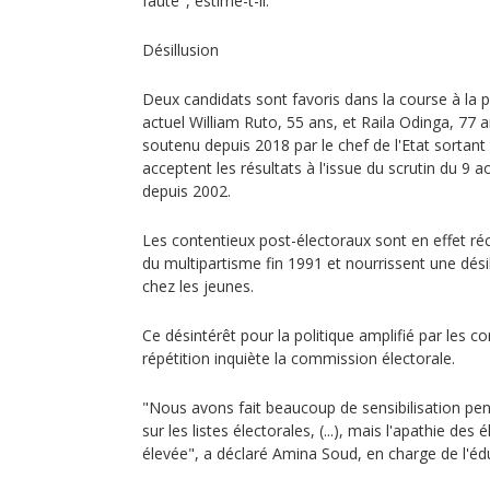
faute", estime-t-il.
Désillusion
Deux candidats sont favoris dans la course à la p
actuel William Ruto, 55 ans, et Raila Odinga, 77 a
soutenu depuis 2018 par le chef de l'Etat sortant 
acceptent les résultats à l'issue du scrutin du 9 
depuis 2002.
Les contentieux post-électoraux sont en effet réc
du multipartisme fin 1991 et nourrissent une désill
chez les jeunes.
Ce désintérêt pour la politique amplifié par les c
répétition inquiète la commission électorale.
"Nous avons fait beaucoup de sensibilisation pend
sur les listes électorales, (...), mais l'apathie des
élevée", a déclaré Amina Soud, en charge de l'édu