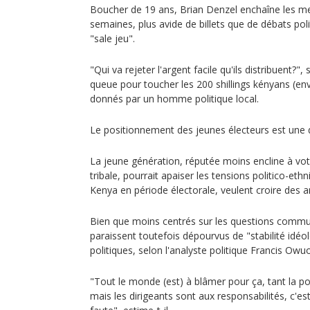
Boucher de 19 ans, Brian Denzel enchaîne les me
semaines, plus avide de billets que de débats pol
"sale jeu".
"Qui va rejeter l'argent facile qu'ils distribuent?",
queue pour toucher les 200 shillings kényans (en
donnés par un homme politique local.
Le positionnement des jeunes électeurs est une 
La jeune génération, réputée moins encline à vot
tribale, pourrait apaiser les tensions politico-et
Kenya en période électorale, veulent croire des a
Bien que moins centrés sur les questions commun
paraissent toutefois dépourvus de "stabilité idéo
politiques, selon l'analyste politique Francis Owuo
"Tout le monde (est) à blâmer pour ça, tant la po
mais les dirigeants sont aux responsabilités, c'es