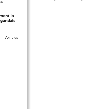
ts
ament la
ugandais
Voir plus