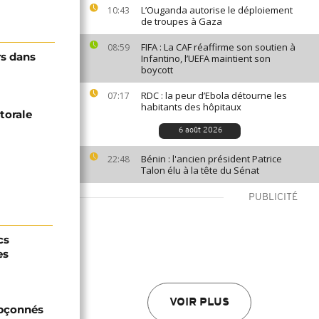
L’Ouganda autorise le déploiement
10:43
de troupes à Gaza
FIFA : La CAF réaffirme son soutien à
08:59
rs dans
Infantino, l’UEFA maintient son
boycott
RDC : la peur d’Ebola détourne les
07:17
habitants des hôpitaux
torale
6 août 2026
Bénin : l'ancien président Patrice
22:48
Talon élu à la tête du Sénat
PUBLICITÉ
cs
es
VOIR PLUS
upçonnés