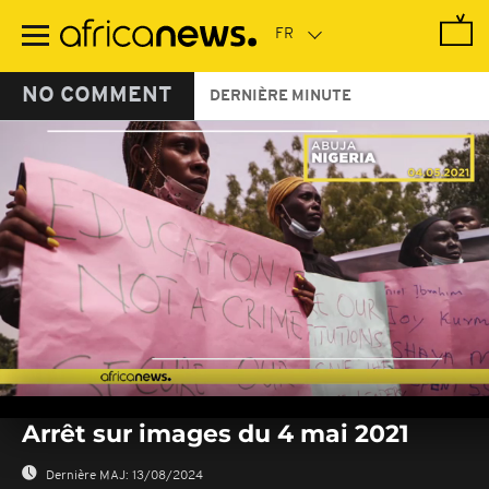
Passer
au
contenu
principal
NO COMMENT
DERNIÈRE MINUTE
0
seconds
Arrêt sur images du 4 mai 2021
of
0
seconds
Dernière MAJ:
13/08/2024