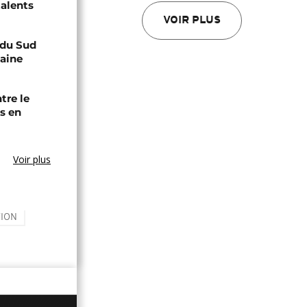
talents
VOIR PLUS
e du Sud
caine
tre le
s en
Voir plus
TION