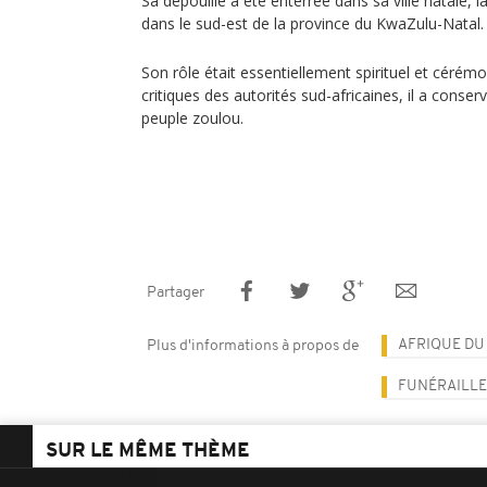
Sa dépouille a été enterrée dans sa ville natale, 
dans le sud-est de la province du KwaZulu-Natal.
Son rôle était essentiellement spirituel et cérémoni
critiques des autorités sud-africaines, il a conse
peuple zoulou.
Partager
AFRIQUE DU
Plus d'informations à propos de
FUNÉRAILLE
SUR LE MÊME THÈME