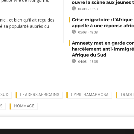
la petite ville de Nongoma,
ouvre la scène aux jeunes 
06/08 - 16:53
Crise migratoire : l’Afriqu
el, et bien qu'il ait reçu des
appelle à une réponse afri
rvé sa popularité auprès du
05/08 - 18:38
Amnesty met en garde con
harcèlement anti-immigré
Afrique du Sud
04/08 - 15:35
 SUD
LEADERS AFRICAINS
CYRIL RAMAPHOSA
TRADI
S
HOMMAGE