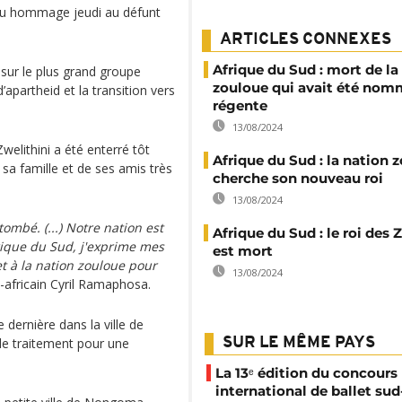
ndu hommage jeudi au défunt
ARTICLES CONNEXES
Afrique du Sud : mort de la
sur le plus grand groupe
zouloue qui avait été no
’apartheid et la transition vers
régente
13/08/2024
welithini a été enterré tôt
Afrique du Sud : la nation 
sa famille et de ses amis très
cherche son nouveau roi
13/08/2024
tombé. (...) Notre nation est
Afrique du Sud : le roi des
frique du Sud, j'exprime mes
est mort
et à la nation zouloue pour
13/08/2024
-africain Cyril Ramaphosa.
 dernière dans la ville de
de traitement pour une
SUR LE MÊME PAYS
La 13ᵉ édition du concours
international de ballet sud