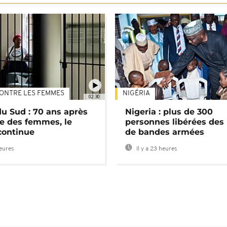
ONTRE LES FEMMES
NIGÉRIA
02:30
du Sud : 70 ans après
Nigeria : plus de 300
e des femmes, le
personnes libérées des
continue
de bandes armées
heures
Il y a 23 heures