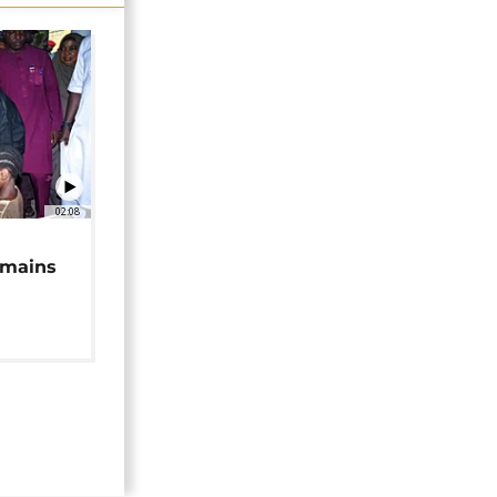
02:08
 mains