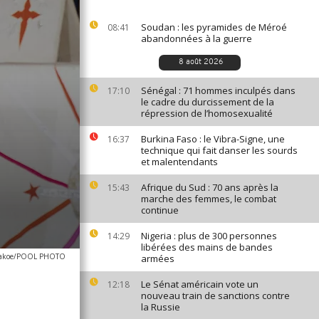
Soudan : les pyramides de Méroé
08:41
abandonnées à la guerre
8 août 2026
Sénégal : 71 hommes inculpés dans
17:10
le cadre du durcissement de la
répression de l’homosexualité
Burkina Faso : le Vibra-Signe, une
16:37
technique qui fait danser les sourds
et malentendants
Afrique du Sud : 70 ans après la
15:43
marche des femmes, le combat
continue
Nigeria : plus de 300 personnes
14:29
libérées des mains de bandes
gakoe/POOL PHOTO
armées
Le Sénat américain vote un
12:18
nouveau train de sanctions contre
la Russie