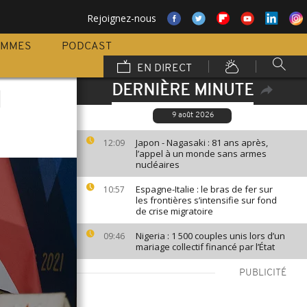
Rejoignez-nous
AMMES
PODCAST
EN DIRECT
DERNIÈRE MINUTE
d
9 août 2026
Japon - Nagasaki : 81 ans après,
12:09
l’appel à un monde sans armes
nucléaires
Espagne-Italie : le bras de fer sur
10:57
les frontières s’intensifie sur fond
de crise migratoire
Nigeria : 1 500 couples unis lors d’un
09:46
mariage collectif financé par l’État
PUBLICITÉ