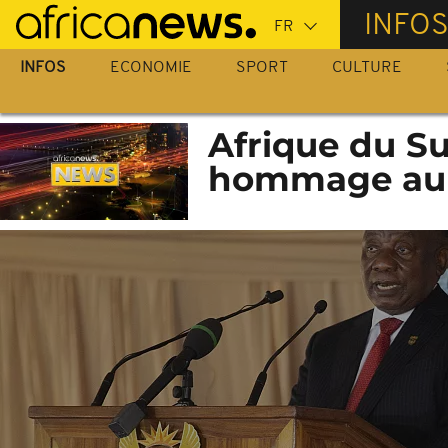
Passer
INFO
au
contenu
INFOS
ECONOMIE
SPORT
CULTURE
principal
Afrique du S
hommage au 