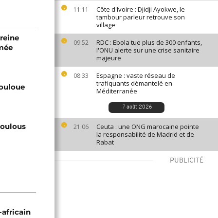
Côte d'Ivoire : Djidji Ayokwe, le
11:11
tambour parleur retrouve son
village
 reine
RDC : Ebola tue plus de 300 enfants,
09:52
mmée
l'ONU alerte sur une crise sanitaire
majeure
Espagne : vaste réseau de
08:33
trafiquants démantelé en
zouloue
Méditerranée
7 août 2026
 Zoulous
Ceuta : une ONG marocaine pointe
21:06
la responsabilité de Madrid et de
Rabat
PUBLICITÉ
-africain