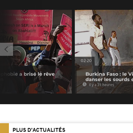
02:20
phobie a brisé le rêve
Burkina Faso : le V
en
danser les sourds
Il y a 21 heures
PLUS D'ACTUALITÉS