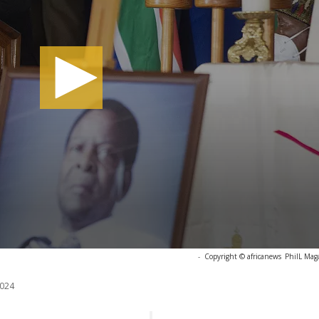
-
Copyright © africanews
PhilL Ma
024