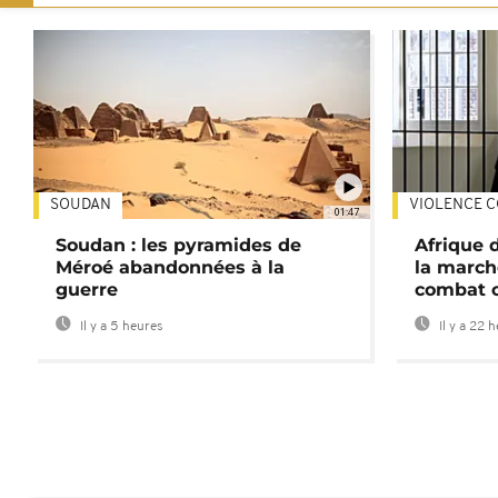
SOUDAN
VIOLENCE C
01:47
Soudan : les pyramides de
Afrique 
Méroé abandonnées à la
la march
guerre
combat 
Il y a 5 heures
Il y a 22 