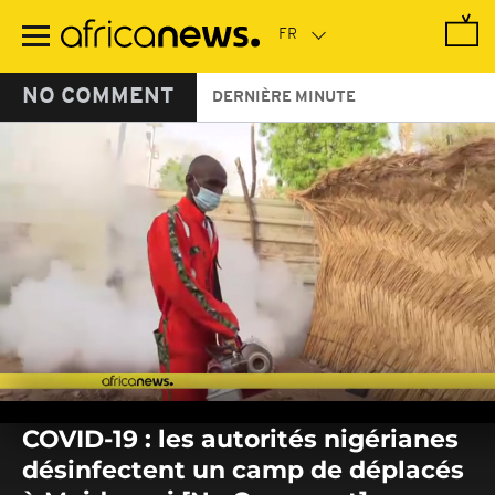
Passer
au
contenu
principal
NO COMMENT
DERNIÈRE MINUTE
0
seconds
COVID-19 : les autorités nigérianes
of
0
désinfectent un camp de déplacés
seconds