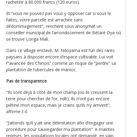
rachetée à 80.000 francs (120 euros).
Et “vous ne pouvez pas vous y opposer car si vous le
faites, votre parcelle est arrachée sans
dédommagement”, renchérit sous anonymat un
conseiller municipal de l’arrondissement de Bétaré Oya où
se trouve Longa Mali.
Dans ce village enclavé, M. Ndoyama est l’un des rares
paysans à disposer encore d’espace cultivable. Lui voit
l’“avancée des Chinois” comme un risque de “perdre” sa
plantation de tubercules de manioc.
Pas de transparence
“Ils sont déjà à côté de mon champ (où ils creusent la
terre pour chercher de l’or, ndlr). Ils n’ont pas encore
piétiné mon espace, mais je crains qu’ils n’y arrivent”,
affirme-t-il.
“J’attends qu’il y ait une délimitation afin d’engager une
procédure pour sauvegarder ma plantation”. A maintes
reprises, les populations locales ont demandé, en vain,