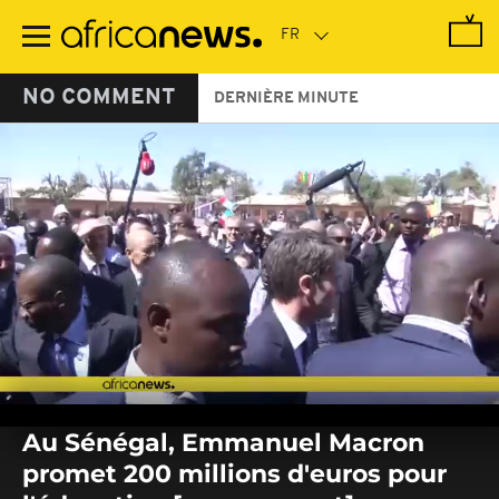
Passer
au
contenu
principal
NO COMMENT
DERNIÈRE MINUTE
0
seconds
Au Sénégal, Emmanuel Macron
of
0
promet 200 millions d'euros pour
seconds