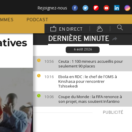
Rejoignez-nous
AMMES
PODCAST
EN DIRECT
DERNIÈRE MINUTE
atives
6 août 2026
Ceuta : 1 100 mineurs accueillis pour
10:56
seulement 90 places
Ebola en RDC : le chef de l'OMS à
10:16
Kinshasa pour rencontrer
Tshisekedi
Coupe du Monde : la FIFA renonce à
10:06
son projet, mais soutient Infantino
PUBLICITÉ