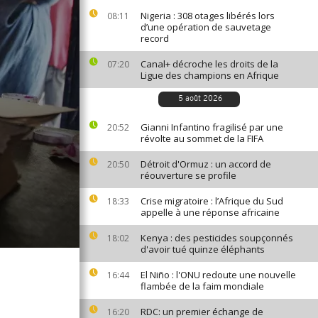
Nigeria : 308 otages libérés lors
08:11
d’une opération de sauvetage
record
Canal+ décroche les droits de la
07:20
Ligue des champions en Afrique
5 août 2026
Gianni Infantino fragilisé par une
20:52
révolte au sommet de la FIFA
Détroit d'Ormuz : un accord de
20:50
réouverture se profile
Crise migratoire : l’Afrique du Sud
18:33
appelle à une réponse africaine
Kenya : des pesticides soupçonnés
18:02
d'avoir tué quinze éléphants
El Niño : l'ONU redoute une nouvelle
16:44
flambée de la faim mondiale
RDC: un premier échange de
16:20