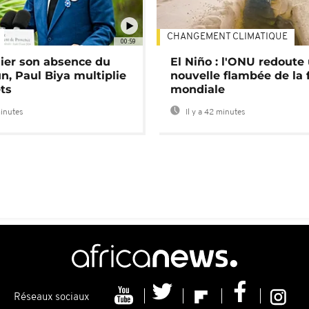
CHANGEMENT CLIMATIQUE
00:59
lier son absence du
El Niño : l'ONU redoute
, Paul Biya multiplie
nouvelle flambée de la 
ts
mondiale
minutes
Il y a 42 minutes
Réseaux sociaux