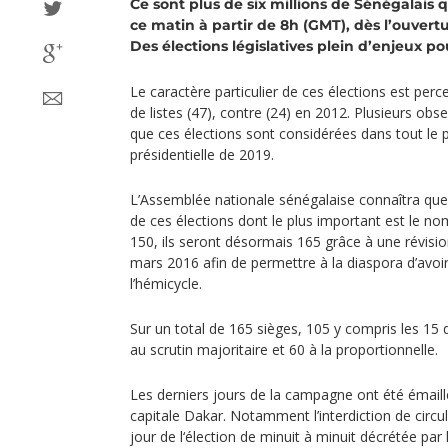
Ce sont plus de six millions de Sénégalais
ce matin à partir de 8h (GMT), dès l’ouvert
Des élections législatives plein d’enjeux po
Le caractère particulier de ces élections est per
de listes (47), contre (24) en 2012. Plusieurs obse
que ces élections sont considérées dans tout le
présidentielle de 2019.
L’Assemblée nationale sénégalaise connaîtra que
de ces élections dont le plus important est le n
150, ils seront désormais 165 grâce à une révisi
mars 2016 afin de permettre à la diaspora d’avoi
l’hémicycle.
Sur un total de 165 sièges, 105 y compris les 15 d
au scrutin majoritaire et 60 à la proportionnelle.
Les derniers jours de la campagne ont été émaill
capitale Dakar. Notamment l’interdiction de circul
jour de l‘élection de minuit à minuit décrétée par l