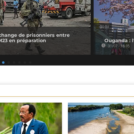
01:01
change de prisonniers entre
M23 en préparation
Ouganda : l'
31/07 - 18:35