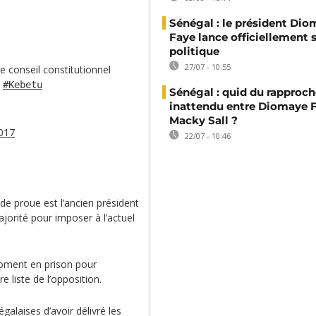
Sénégal : le président Di
Faye lance officiellement 
politique
27/07 - 10:55
e conseil constitutionnel
l
#Kebetu
Sénégal : quid du rappro
inattendu entre Diomaye F
Macky Sall ?
2017
22/07 - 10:46
de proue est l’ancien président
orité pour imposer à l’actuel
moment en prison pour
 liste de l’opposition.
laises d’avoir délivré les