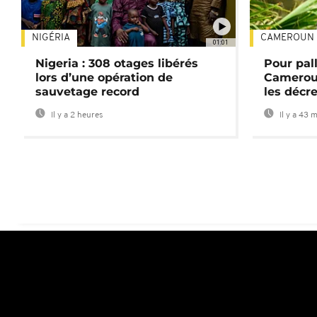
NIGÉRIA
CAMEROUN
01:01
Nigeria : 308 otages libérés
Pour pal
lors d’une opération de
Cameroun
sauvetage record
les décre
Il y a 2 heures
Il y a 43 