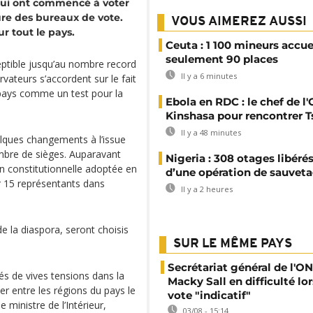
 qui ont commencé à voter
ure des bureaux de vote.
VOUS AIMEREZ AUSSI
ur tout le pays.
Ceuta : 1 100 mineurs accue
seulement 90 places
ceptible jusqu’au nombre record
Il y a 6 minutes
rvateurs s’accordent sur le fait
 pays comme un test pour la
Ebola en RDC : le chef de l
Kinshasa pour rencontrer T
Il y a 48 minutes
lques changements à l’issue
ombre de sièges. Auparavant
Nigeria : 308 otages libérés
on constitutionnelle adoptée en
d’une opération de sauveta
r 15 représentants dans
Il y a 2 heures
e la diaspora, seront choisis
SUR LE MÊME PAYS
Secrétariat général de l'ON
és de vives tensions dans la
Macky Sall en difficulté lor
er entre les régions du pays le
vote "indicatif"
e ministre de l’Intérieur,
03/08 - 15:14