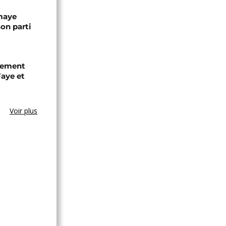
omaye
son parti
chement
aye et
Voir plus