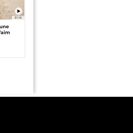
01:14
 une
faim