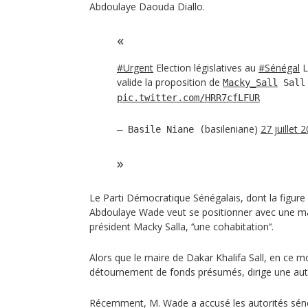
Abdoulaye Daouda Diallo.
#Urgent
Election législatives au
#Sénégal
L
valide la proposition de
Macky_Sall
Sal
pic.twitter.com/HRR7cfLFUR
basileniane)
27 juillet 
— Basile Niane (
Le Parti Démocratique Sénégalais, dont la figure 
Abdoulaye Wade veut se positionner avec une maj
président Macky Salla, ‘‘une cohabitation’‘.
Alors que le maire de Dakar Khalifa Sall, en ce 
détournement de fonds présumés, dirige une autre
Récemment, M. Wade a accusé les autorités sénéga