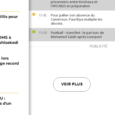
prisonniers entre Kinshasa et
l'AFC/M23 en préparation
Pour pallier son absence du
15:45
illis pour
Cameroun, Paul Biya multiplie les
décrets
Football – transfert : le pari turc de
15:39
Mohamed Salah après Liverpool
'OMS à
shisekedi
PUBLICITÉ
 lors
ge record
VOIR PLUS
U :
s d'un