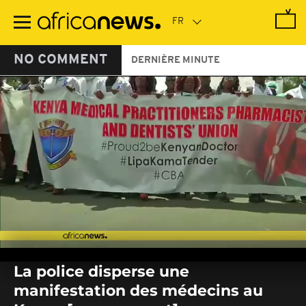
Passer
au
contenu
principal
NO COMMENT
DERNIÈRE MINUTE
0
seconds
La police disperse une
of
0
manifestation des médecins au
seconds