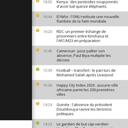
Kenya : des pesticides soupçonnés
18:02
ongo "prie
d'avoir tué quinze éléphants
le jour de la
 comment]
El Niño : l'ONU redoute une nouvelle
16:44
flambée de la faim mondiale
RDC: un premier échange de
16:20
e grève
prisonniers entre Kinshasa et
ne la région
comment]
l'AFC/M23 en préparation
Cameroun : pour pallier son
15:45
absence, Paul Biya multiplie les
e
décrets
 des Jeux
s de Rio en
Football – transfert : le pari turc de
15:39
Mohamed Salah après Liverpool
Happy City Index 2026 : aucune ville
15:36
africaine parmi les 200 premières
villes
Guinée : l'absence du président
14:24
Doumbouya ravive les tensions
politiques
Le gardien de but cap-verdien
14:23