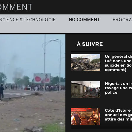
OMMENT
SCIENCE & TECHNOLOGIE
NO COMMENT
PROGR
À SUIVRE
Un général d
tué dans une
suicide en S
comment]
Nigeria : un 
ravage une c
police
Côte d'Ivoire :
annuel des gr
attire des mill