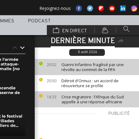
Rejoignez-nous
AMMES
PODCAST
EN DIRECT
DERNIÈRE MINUTE
5 août 2026
e l'armée
 attaque-
Gianni Infantino fragilisé par une
20:52
omalie [no
révolte au sommet de la FIFA
Détroit d'Ormuz : un accord de
20:50
réouverture se profile
incendie
aserne de
Crise migratoire : l’Afrique du Sud
18:33
appelle à une réponse africaine
PUBLICITÉ
 le festival
illades
iers de...