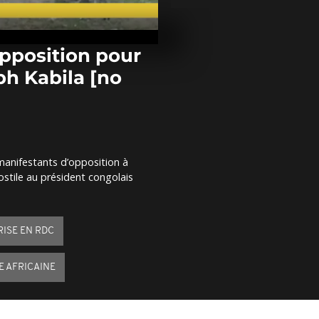
Gabon : Ali B
pour la paix" 
Tabaski [no
opposition pour
ph Kabila [no
Ethiopie : un
générale gag
oromo [no 
La cérémoni
d'ouvertures
manifestants d’opposition à
paralympique
stile au président congolais
2 minutes
RISE EN RDC
E AFRICAINE