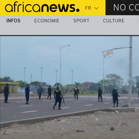
Passer
NO C
au
contenu
INFOS
ECONOMIE
SPORT
CULTURE
principal