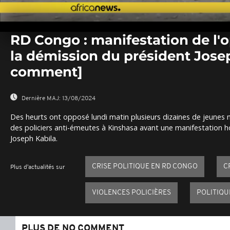
0
seconds
RD Congo : manifestation de l'
of
0
la démission du président Jose
seconds
Volume
0%
comment]
Dernière MAJ:
13/08/2024
Des heurts ont opposé lundi matin plusieurs dizaines de jeunes 
des policiers anti-émeutes à Kinshasa avant une manifestation ho
Joseph Kabila.
CRISE POLITIQUE EN RD CONGO
C
Plus d'actualités sur
VIOLENCES POLICIÈRES
POLITIQU
PLUS DE NO COMMENT