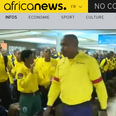
Passer
NO C
au
contenu
INFOS
ECONOMIE
SPORT
CULTURE
principal