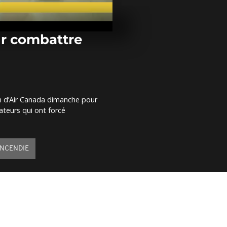
RDC : manife
contre le pré
Kabila
ur combattre
Afrique du Su
émeutes susc
des démoliti
bidonvilles
n d’Air Canada dimanche pour
Boko Haram p
ateurs qui ont forcé
système éduc
nord-est du 
INCENDIE