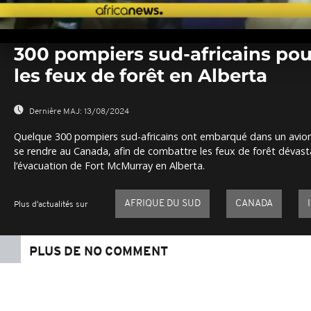
0
seconds
300 pompiers sud-africains po
of
0
les feux de forêt en Alberta
seconds
Volume
0%
Dernière MAJ:
13/08/2024
Quelque 300 pompiers sud-africains ont embarqué dans un avio
se rendre au Canada, afin de combattre les feux de forêt dévast
l‘évacuation de Fort McMurray en Alberta.
AFRIQUE DU SUD
CANADA
Plus d'actualités sur
PLUS DE NO COMMENT