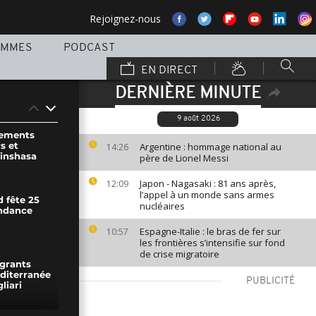
Rejoignez-nous
AMMES
PODCAST
EN DIRECT
DERNIÈRE MINUTE
9 août 2026
tements
s et
Argentine : hommage national au
14:26
Kinshasa
père de Lionel Messi
Japon - Nagasaki : 81 ans après,
12:09
l’appel à un monde sans armes
 fête 25
nucléaires
ndance
Espagne-Italie : le bras de fer sur
10:57
les frontières s’intensifie sur fond
de crise migratoire
igrants
diterranée
PUBLICITÉ
liari