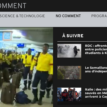
OMMENT
SCIENCE & TECHNOLOGIE
NO COMMENT
PROGR
À SUIVRE
RDC : affron
entre policier
étudiants à 
Le Somaliland
ans d'indépe
Italie : des m
sauvés en Mé
arrivent à Cag