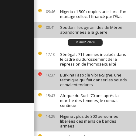
station
sident
Nigeria : 1 500 couples unis lors d’un
09:46
mariage collectif financé par l’État
Soudan : les pyramides de Méroé
08:41
abandonnées à la guerre
d : des
itées par
ons de
8 août 2026
Sénégal : 71 hommes inculpés dans
17:10
le cadre du durcissement de la
aralyse le
répression de l’homosexualité
atif dans le
Nigeria
Burkina Faso : le Vibra-Signe, une
16:37
technique qui fait danser les sourds
et malentendants
Afrique du Sud : 70 ans après la
15:43
marche des femmes, le combat
continue
Nigeria : plus de 300 personnes
14:29
libérées des mains de bandes
armées