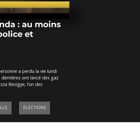
Nigéria : le
gouvernemen
investir dans
agricole
anda : au moins
olice et
Les Centrafri
pour la paix
Le festival A
rassemble des
ersonne a perdu la vie lundi
pour la paix
s dernières ont lancé des gaz
zza Besigye, l’un des
ELLE
ELECTIONS