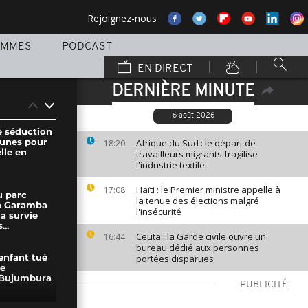
Rejoignez-nous
AMMES
PODCAST
EN DIRECT
DERNIÈRE MINUTE
6 août 2026
 séduction
eunes pour
Afrique du Sud : le départ de
18:20
lle en
travailleurs migrants fragilise
l'industrie textile
Haïti : le Premier ministre appelle à
17:08
u parc
la tenue des élections malgré
la Garamba
l'insécurité
la survie
..
Ceuta : la Garde civile ouvre un
16:44
bureau dédié aux personnes
portées disparues
enfant tué
ie
 Bujumbura
PUBLICITÉ