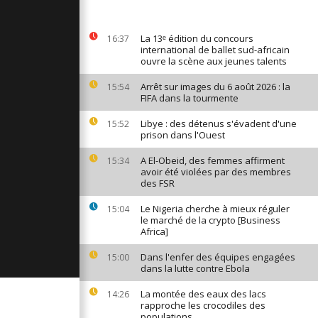
t appel à
 le secteur
La 13ᵉ édition du concours
16:37
international de ballet sud-africain
ouvre la scène aux jeunes talents
cains votent
Arrêt sur images du 6 août 2026 : la
15:54
FIFA dans la tourmente
Libye : des détenus s'évadent d'une
15:52
prison dans l'Ouest
mani
 artistes
A El-Obeid, des femmes affirment
15:34
 en RDC
avoir été violées par des membres
des FSR
Le Nigeria cherche à mieux réguler
15:04
le marché de la crypto [Business
Africa]
Dans l'enfer des équipes engagées
15:00
dans la lutte contre Ebola
La montée des eaux des lacs
14:26
rapproche les crocodiles des
populations