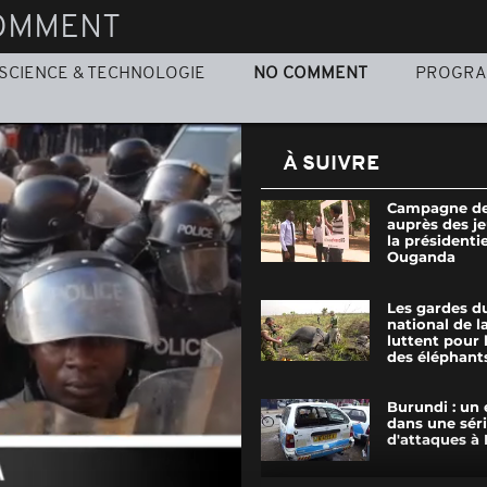
OMMENT
SCIENCE & TECHNOLOGIE
NO COMMENT
PROGR
À SUIVRE
Campagne de
auprès des j
la présidentie
Ouganda
Les gardes d
national de 
luttent pour 
des éléphants.
Burundi : un 
dans une sér
d'attaques à