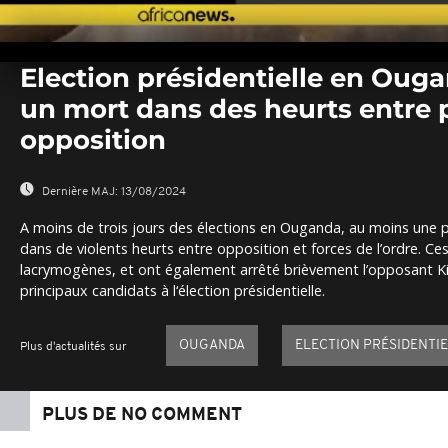
0
seconds
Election présidentielle en Oug
of
0
un mort dans des heurts entre p
seconds
Volume
0%
opposition
Dernière MAJ:
13/08/2024
A moins de trois jours des élections en Ouganda, au moins une p
dans de violents heurts entre opposition et forces de l’ordre. Ce
lacrymogènes, et ont également arrêté brièvement l’opposant Ki
principaux candidats à l‘élection présidentielle.
OUGANDA
ELECTION PRÉSIDENTI
Plus d'actualités sur
PLUS DE NO COMMENT