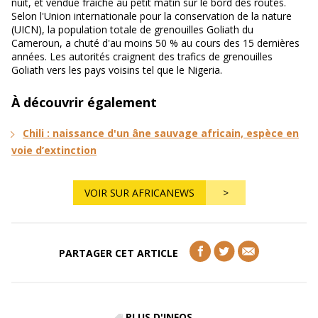
nuit, et vendue fraîche au petit matin sur le bord des routes.
Selon l'Union internationale pour la conservation de la nature
(UICN), la population totale de grenouilles Goliath du
Cameroun, a chuté d'au moins 50 % au cours des 15 dernières
années. Les autorités craignent des trafics de grenouilles
Goliath vers les pays voisins tel que le Nigeria.
À découvrir également
Chili : naissance d'un âne sauvage africain, espèce en
voie d’extinction
VOIR SUR AFRICANEWS
>
PARTAGER CET ARTICLE
PLUS D'INFOS