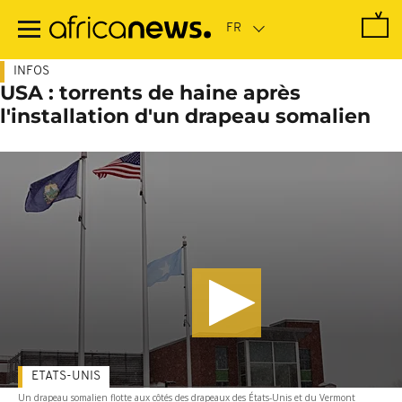
Passer
au
contenu
principal
INFOS
USA : torrents de haine après
l'installation d'un drapeau somalien
ETATS-UNIS
Un drapeau somalien flotte aux côtés des drapeaux des États-Unis et du Vermont