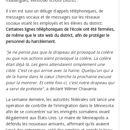
multilingues, Winooski School District .
Il s'en est suivi un déluge d'appels téléphoniques, de
messages vocaux et de messages sur les réseaux
sociaux visant les employés et les élèves du district.
Certaines lignes téléphoniques de l'école ont été fermées,
de même que le site web du district, afin de protéger le
personnel du harcèlement.
"Je ne pense pas que le drapeau ait provoqué la colère
ou que nos actions aient provoqué la colère. La colère
était déjà là. Les gens attendaient simplement une
cible. C'est ce qui arrive avec la haine. Quelqu'un qui a
de la haine dans le cœur cherche la prochaine excuse
pour la montrer. Et cette fois-ci, c'est notre drapeau qui
a servi de prétexte",
a déclaré Wilmer Chavarria.
La semaine dernière, les autorités fédérales ont lancé une
opération de contrôle de l'immigration dans le Minnesota
afin de se concentrer sur les immigrés somaliens vivant
illégalement aux États-Unis. Le maire de Minneapolis a
défendu les nouveaux arrivants, affirmant qu'ils avaient
lancé des entreprises, créé des emplois et enrichi le tissu