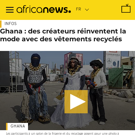
Passer
au
contenu
principal
INFOS
Ghana : des créateurs réinventent la
mode avec des vêtements recyclés
GHANA
Les participants à un salon de la friperie et du recyclage posent pour une photo à