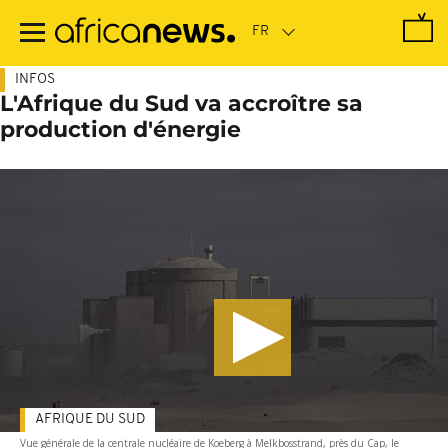
Passer
au
contenu
principal
INFOS
L'Afrique du Sud va accroître sa
production d'énergie
AFRIQUE DU SUD
Vue générale de la centrale nucléaire de Koeberg à Melkbosstrand, près du Cap, le