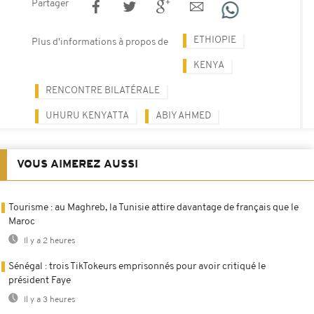
Partager
ETHIOPIE
Plus d'informations à propos de
KENYA
RENCONTRE BILATÉRALE
UHURU KENYATTA
ABIY AHMED
VOUS AIMEREZ AUSSI
Tourisme : au Maghreb, la Tunisie attire davantage de français que le
Maroc
Il y a 2 heures
Sénégal : trois TikTokeurs emprisonnés pour avoir critiqué le
président Faye
Il y a 3 heures