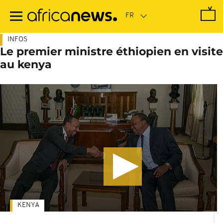
Passer
au
contenu
principal
INFOS
Le premier ministre éthiopien en visite
au kenya
KENYA