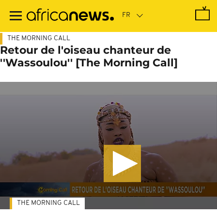
Passer
au
contenu
principal
THE MORNING CALL
Retour de l'oiseau chanteur de
''Wassoulou'' [The Morning Call]
THE MORNING CALL