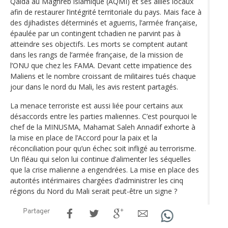
Qaida au Maghreb islamique (AQMI) et ses alliés locaux
afin de restaurer l’intégrité territoriale du pays. Mais face à
des djihadistes déterminés et aguerris, l’armée française,
épaulée par un contingent tchadien ne parvint pas à
atteindre ses objectifs. Les morts se comptent autant
dans les rangs de l’armée française, de la mission de
l’ONU que chez les FAMA. Devant cette impatience des
Maliens et le nombre croissant de militaires tués chaque
jour dans le nord du Mali, les avis restent partagés.
La menace terroriste est aussi liée pour certains aux
désaccords entre les parties maliennes. C’est pourquoi le
chef de la MINUSMA, Mahamat Saleh Annadif exhorte à
la mise en place de l’Accord pour la paix et la
réconciliation pour qu’un échec soit infligé au terrorisme.
Un fléau qui selon lui continue d’alimenter les séquelles
que la crise malienne a engendrées. La mise en place des
autorités intérimaires chargées d’administrer les cinq
régions du Nord du Mali serait peut-être un signe ?
Partager