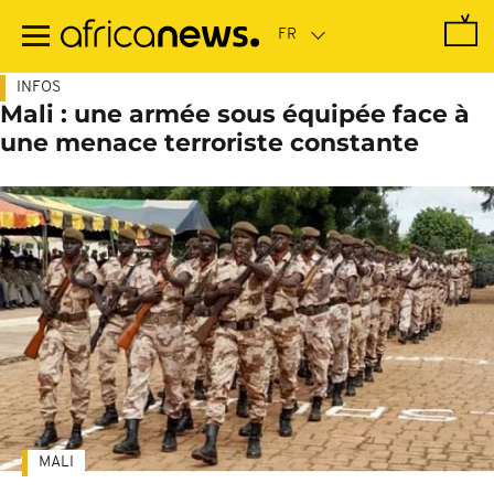
Passer
au
contenu
principal
INFOS
Mali : une armée sous équipée face à
une menace terroriste constante
MALI