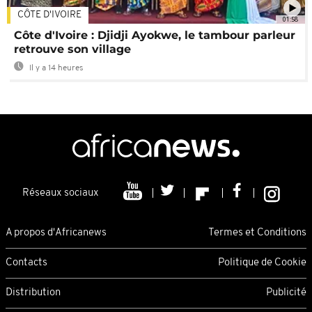
CÔTE D'IVOIRE
01:58
Côte d'Ivoire : Djidji Ayokwe, le tambour parleur
retrouve son village
Il y a 14 heures
Réseaux sociaux
A propos d'Africanews
Termes et Conditions
Contacts
Politique de Cookie
Distribution
Publicité